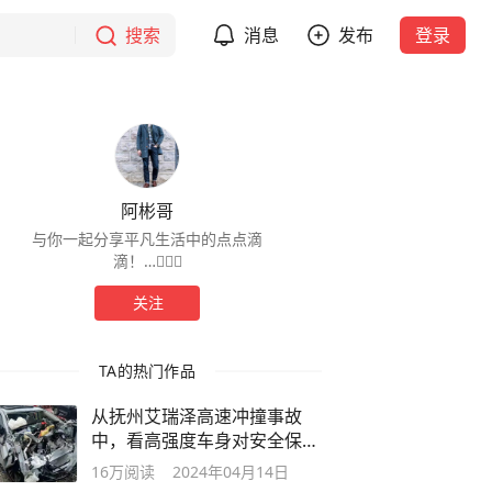
搜索
消息
发布
登录
阿彬哥
与你一起分享平凡生活中的点点滴
滴！…🚶🏻‍♂️
关注
TA的热门作品
从抚州艾瑞泽高速冲撞事故
中，看高强度车身对安全保护
的重要性！
16万
阅读
2024年04月14日