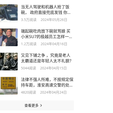
当无人驾驶和机器人抢了饭
碗， 政府直接兜底发钱 你只
管享受生活！
3.5万
阅读
2024年05月26日
端起碗吃肉放下碗就骂娘 买
小米SU7的极越员工怎样一步
步走到黑？
1.2万
阅读
2024年04月16日
又见下铺之争 ，究竟是老人
太覇道还是年轻人太不礼貌？
5044
阅读
2024年04月15日
法律不强人所难，不按规定保
持车距，淮安高速交警的处罚
有问题吗
4820
阅读
2024年04月24日
查看更多