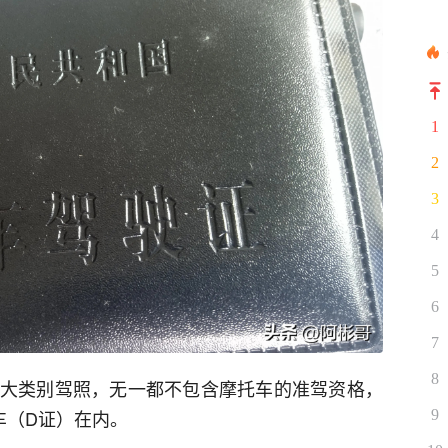
1
2
3
4
5
6
7
8
三大类别驾照，无一都不包含摩托车的准驾资格，
车（D证）在内。
9