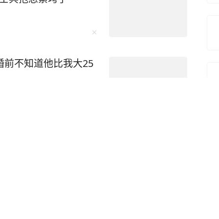
婚前不知道他比我大25
台风时缩进石缝，语言
活得不像个人”