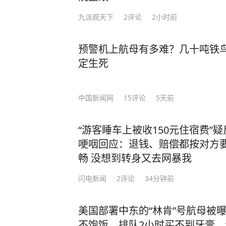
九派观天下
2
评论
2小时前
预警机上航母有多难？几十吨铁鸟
定生死
中国新闻网
15
评论
5天前
“游客睡车上被收150元住宿费
哽咽回应：退钱、赔偿都按对方要
畅 没想到转身又去网暴我
闪电新闻
2
评论
34分钟前
美国部署中东的“林肯”号航母被
不饱饭，排队2小时买不到牙膏