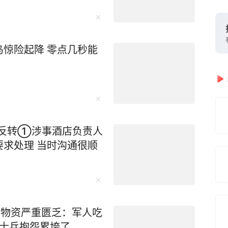
惊险起降 零点几秒能
”疑反转①涉事酒店负责人
求处理 当时沟通很顺
曝物资严重匮乏：军人吃
，士兵抱怨累垮了