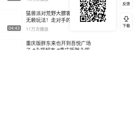
反馈
猛兽派对荒野大膘客模式发现
无赖玩法！走对手的路让对手
下载
无路可走
04:43
11万
次播放
重庆版胖东来也开到吾悦广场
了 #永辉超市 #重庆版胖永辉
00:50
12万
次播放