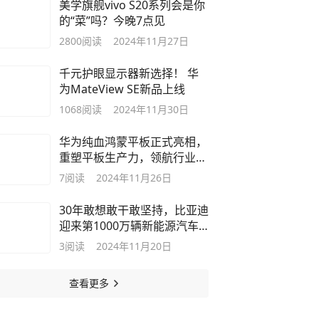
美学旗舰vivo S20系列会是你
的“菜”吗？今晚7点见
2800
阅读
2024年11月27日
千元护眼显示器新选择！ 华
为MateView SE新品上线
1068
阅读
2024年11月30日
华为纯血鸿蒙平板正式亮相，
重塑平板生产力，领航行业新
方向
7
阅读
2024年11月26日
30年敢想敢干敢坚持，比亚迪
迎来第1000万辆新能源汽车
下线
3
阅读
2024年11月20日
查看更多