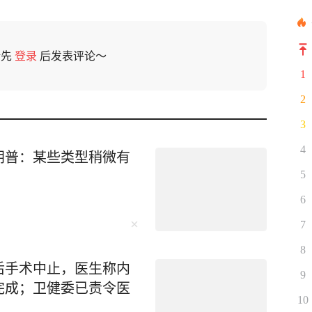
请先
登录
后发表评论～
1
2
3
4
朗普：某些类型稍微有
5
6
7
8
后手术中止，医生称内
9
完成；卫健委已责令医
10