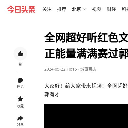
关注
推荐
北京
视频
财经
科
全网超好听红色
正能量满满赛过
赞
2024-05-22 10:15
·
城事百态
大家好！给大家带来视频：全网超好
评论
郭有才
收藏
分享