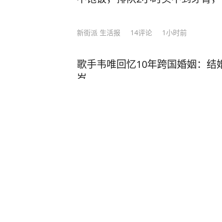
新街派 生活报
14
评论
1小时前
歌手韦唯回忆10年跨国婚姻：结
岁
深圳新闻网
7
评论
3天前
男子杀人后逃进深山21年，刮强
功能严重退化，自首后称这些年“
南方都市报
1小时前