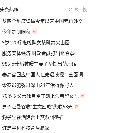
头条热榜
换一换
从四个维度读懂今年以来中国元首外交
今年是闭眼秋
9岁120斤啦啦队女孩跳舞火出圈
服务实体经济 财政金融打出组合拳
985博士后被曝在妻子孕期出轨后续
泰高官回应中国人在泰遭歧视：全面调查
命案逃犯躲进深山21年活得像野人
70多岁父亲独自坐车到上海看望女儿
男子赴曼谷收“生意回款”失联58天
狗子坐在酒馆台上突然“跟唱”
谁是宇树科技背后赢家