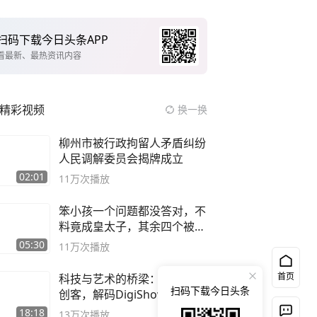
扫码下载今日头条APP
看最新、最热资讯内容
精彩视频
换一换
柳州市被行政拘留人矛盾纠纷
人民调解委员会揭牌成立
02:01
11万
次播放
笨小孩一个问题都没答对，不
料竟成皇太子，其余四个被处
死
05:30
11万
次播放
首页
科技与艺术的桥梁：专访跨界
扫码下载今日头条
创客，解码DigiShow的创新
之路
18:18
13万
次播放