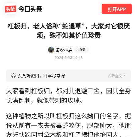
打开APP
杠板归，老人俗称“蛇退草”，大家对它很厌
烦，殊不知其价值珍贵
闽农林启
关注
2024-5-23 10:48
头条听资讯，时事尽掌握
去听全文
大家看到杠板归，都对其退避三舍，因其全身
长满倒刺，就像带刺的玫瑰。
这种植物之所以叫杠板归这么拗口的名字，据
说从前有一农夫被毒蛇咬伤，腿部肿大，他朋
友赶快跑回村拿木板和杠子想把他抬回去，一