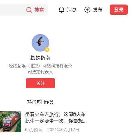
搜索
消息
发布
登录
蜘蛛指南
经纬互娱（北京）网络科技有限公
司法定代表人
关注
TA的热门作品
坐着火车去旅行，这5趟火车
此生一定要坐一次，你最想体
验哪一趟
65万
阅读
2021年07月17日