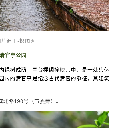
图片源于-摄图网
清官亭公园
内绿树成荫，亭台楼阁掩映其中，是一处集休
园内的清官亭是纪念古代清官的象征，其建筑
北路190号（市委旁）。