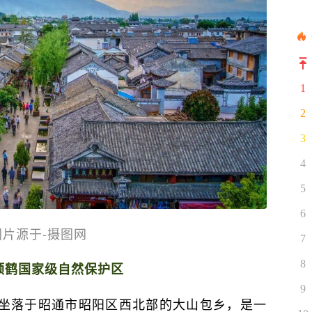
1
2
3
4
5
6
图片源于-摄图网
7
8
颈鹤国家级自然保护区
9
坐落于昭通市昭阳区西北部的大山包乡，是一