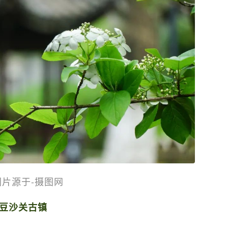
图片源于-摄图网
豆沙关古镇