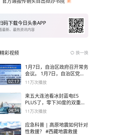
官方通报传销头目出狱办书院
扫码下载今日头条APP
看最新、最热资讯内容
精彩视频
换一换
1月7日，自治区政府召开常务
会议。 1月7日，自治区党委
副书记
02:17
11万
次播放
来五大连池看冰封蓝电E5
PLUS了，零下30度的双重冰
封40小时全录
04:34
11万
次播放
应急科普 | 高原地震如何针对
性救援？ #西藏地震救援