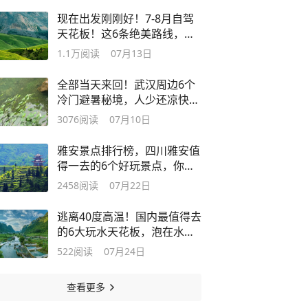
现在出发刚刚好！7-8月自驾
天花板！这6条绝美路线，此
生必走一次
1.1万
阅读
07月13日
全部当天来回！武汉周边6个
冷门避暑秘境，人少还凉快，
周末就冲
3076
阅读
07月10日
雅安景点排行榜，四川雅安值
得一去的6个好玩景点，你去
过几个？
2458
阅读
07月22日
逃离40度高温！国内最值得去
的6大玩水天花板，泡在水
里，超清凉
522
阅读
07月24日
查看更多