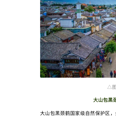
△
大山包黑
大山包黑颈鹤国家级自然保护区，