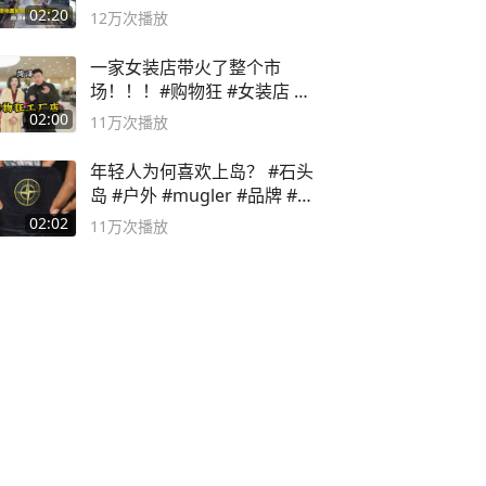
02:20
12万
次播放
一家女装店带火了整个市
场！！！#购物狂 #女装店 #
高品质女装
02:00
11万
次播放
年轻人为何喜欢上岛？ #石头
岛 #户外 #mugler #品牌 #足
球流氓
02:02
11万
次播放