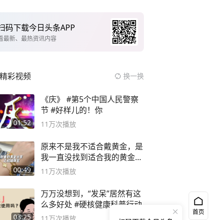
扫码下载今日头条APP
看最新、最热资讯内容
精彩视频
换一换
《庆》 #第5个中国人民警察
节 #好样儿的！你
01:52
11万
次播放
原来不是我不适合戴黄金，是
我一直没找到适合我的黄金
😭
00:49
11万
次播放
万万没想到，“发呆”居然有这
么多好处 #硬核健康科普行动
首页
03:25
11万
次播放