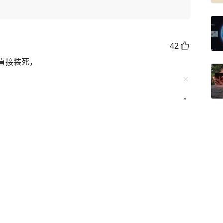
42
直接装死，
39
有诚意，就不会凌晨发道歉公告了，纯纯的开服流水不
人
22
；郑重给米忽悠道个歉，之前是我太大声了[打脸][打