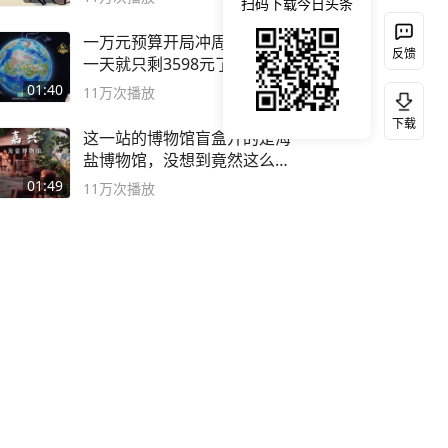
扫码下载今日头条
一万元预算开局冲周年庆！第
反馈
一天就只剩3598元了 #妄想山
海
01:40
11万
次播放
下载
这一站的博物馆盲盒开的是海
盐博物馆，没想到竟然这么好
逛！
01:49
11万
次播放