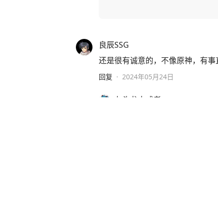
良辰SSG
还是很有诚意的，不像原神，有事
回复
·
2024年05月24日
九头龙大咸者
算了吧，这还算有诚意啊，真
行急了，不给点甜头怎么留住
回复
·
2024年05月24日
查看全部
19
条回复
残酷的阳光
50出了狮子狗，彻底破防，拜拜了