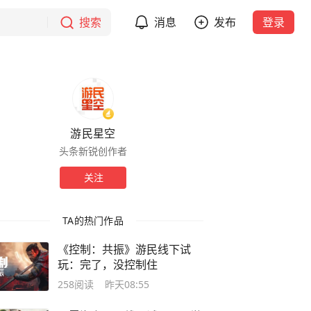
搜索
消息
发布
登录
游民星空
头条新锐创作者
关注
TA的热门作品
《控制：共振》游民线下试
玩：完了，没控制住
258
阅读
昨天08:55