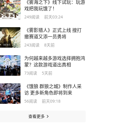
《雾海之下》线下试玩：玩游
戏把我玩饿了！
249
阅读
前天03:24
《雾影猎人》正式上线 搜打
撤赛道又添一员勇将
243
阅读
8天前
为何越来越多游戏选择拥抱鸿
蒙？这款游戏道出真相
73
阅读
5天前
《饿狼 群狼之城》制作人采
访 更多新角色即将到来
56
阅读
前天09:18
查看更多