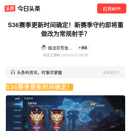
打开APP
S36赛季更新时间确定！新赛季守约即将重
做改为常规射手？
指法芬芳张大仙
关注
电竞主播
  2024-5-27 08:35
头条听资讯，时事尽掌握
去听全文
S36赛季更新时间确定！