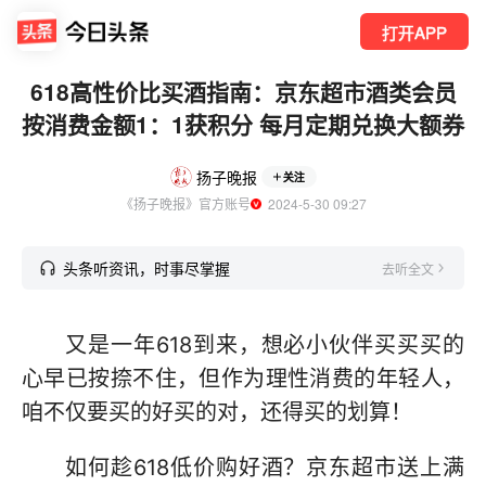
打开APP
618高性价比买酒指南：京东超市酒类会员
按消费金额1：1获积分 每月定期兑换大额券
扬子晚报
关注
《扬子晚报》官方账号
  2024-5-30 09:27
头条听资讯，时事尽掌握
去听全文
又是一年618到来，想必小伙伴买买买的
心早已按捺不住，但作为理性消费的年轻人，
咱不仅要买的好买的对，还得买的划算！
如何趁618低价购好酒？京东超市送上满