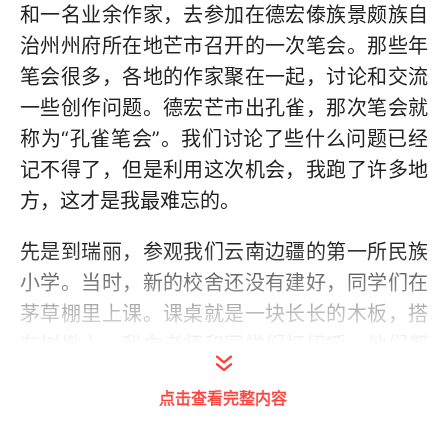
和一名业余作家，去参加在德宏傣族景颇族自
治州州府所在地芒市召开的一次笔会。那些年
笔会很多，各地的作家聚在一起，讨论和交流
一些创作问题。德宏芒市出孔雀，那次笔会就
称为“孔雀笔会”。我们讨论了些什么问题已经
记不得了，但是利用这次机会，我跑了许多地
方，这才是我最难忘的。
先是到瑞丽，参观我们云南边疆的第一所民族
小学。当时，新的校舍还没有建好，同学们在
茅草棚里上课。课桌就是一块长长的木板，搭
在树墩上。我向老师和同学们打招呼，他们都
高兴地拍起手。随后，我又前往与缅甸接壤的
点击查看完整内容
弄岛，把自己的脸紧紧地贴着界碑上的“中国”
这两个字。我在村寨里的小卖部买了一瓶酒和