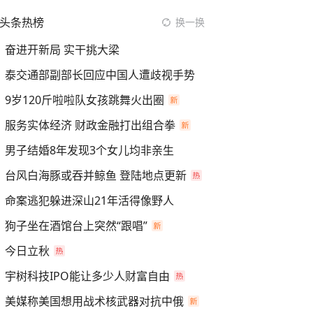
头条热榜
换一换
奋进开新局 实干挑大梁
泰交通部副部长回应中国人遭歧视手势
9岁120斤啦啦队女孩跳舞火出圈
服务实体经济 财政金融打出组合拳
男子结婚8年发现3个女儿均非亲生
台风白海豚或吞并鲸鱼 登陆地点更新
命案逃犯躲进深山21年活得像野人
狗子坐在酒馆台上突然“跟唱”
今日立秋
宇树科技IPO能让多少人财富自由
美媒称美国想用战术核武器对抗中俄