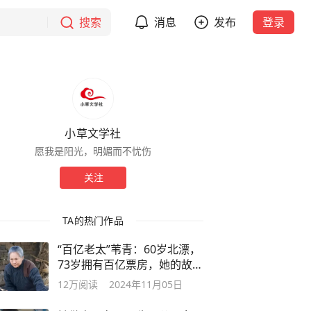
搜索
消息
发布
登录
小草文学社
愿我是阳光，明媚而不忧伤
关注
TA的热门作品
“百亿老太”苇青：60岁北漂，
73岁拥有百亿票房，她的故事
很励志
12万
阅读
2024年11月05日