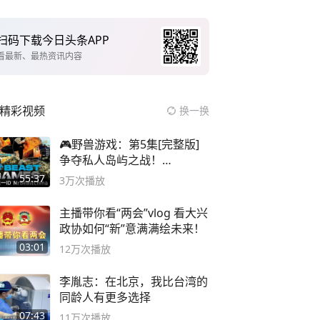
扫码下载今日头条APP
看最新、最热资讯内容
精彩视频
换一换
🎮野兽游戏：第5集[完整版]
争夺私人岛屿之战！
#MrBeastChina
55:37
3万
次播放
主播带你看“两会”vlog 看大兴
政协如何“新”意满满绘未来！
03:01
12万
次播放
李胤志：在北京，我比台湾的
同龄人有更多选择
07:43
11万
次播放