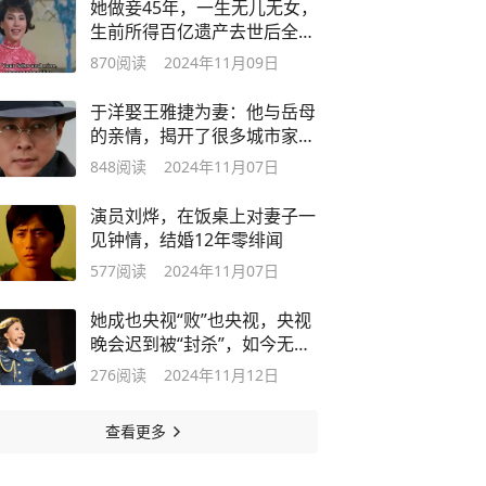
她做妾45年，一生无儿无女，
生前所得百亿遗产去世后全部
捐出
870
阅读
2024年11月09日
于洋娶王雅捷为妻：他与岳母
的亲情，揭开了很多城市家庭
的遮羞布
848
阅读
2024年11月07日
演员刘烨，在饭桌上对妻子一
见钟情，结婚12年零绯闻
577
阅读
2024年11月07日
她成也央视“败”也央视，央视
晚会迟到被“封杀”，如今无人
认识
276
阅读
2024年11月12日
查看更多