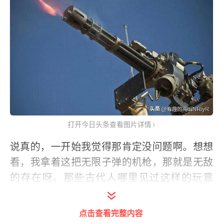
打开今日头条查看图片详情
说真的，一开始我觉得那肯定没问题啊。想想
看，我拿着这把无限子弹的机枪，那就是无敌
的存在呀。那些古代人哪里见过这样的玩意
儿，他们冲上来，我就哒哒哒一顿扫射，他们
肯定成片成片地倒下，怎么可能是我的对手
点击查看完整内容