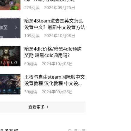
273
阅读
2024年09月25日
暗黑4Steam进去是英文怎么
设置中文？最新中文设置方法
109
阅读
2024年10月08日
暗黑4dlc价格/暗黑4dlc预购
奖励 暗黑4dlc通用吗？
60
阅读
2024年10月08日
王权与自由steam国际服中文
设置教程 汉化教程 中文设置
就看本文
39
阅读
2024年09月26日
查看更多
换一换