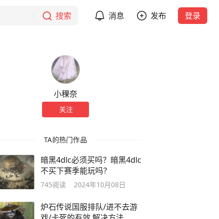
搜索
消息
发布
登录
小稞奈
关注
TA的热门作品
暗黑4dlc必须买吗？暗黑4dlc
不买下赛季能玩吗？
745
阅读
2024年10月08日
炉石传说国服排队/进不去游
戏/卡死的有效,解决方法