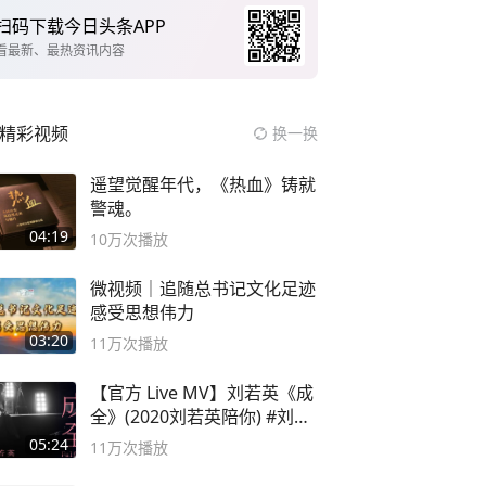
扫码下载今日头条APP
看最新、最热资讯内容
精彩视频
换一换
遥望觉醒年代，《热血》铸就
警魂。
04:19
10万
次播放
微视频｜追随总书记文化足迹
感受思想伟力
03:20
11万
次播放
【官方 Live MV】刘若英《成
全》(2020刘若英陪你) #刘若
英 #成全
05:24
11万
次播放