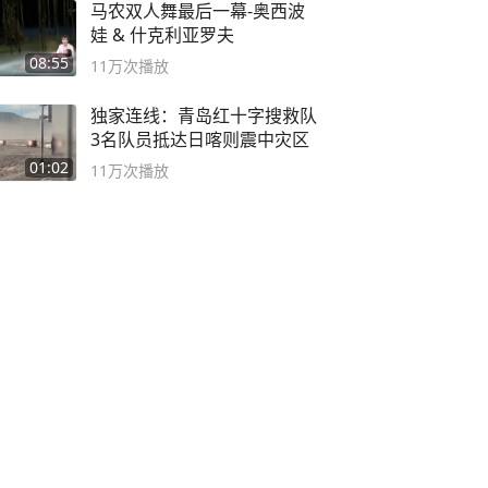
马农双人舞最后一幕-奥西波
娃 & 什克利亚罗夫
08:55
11万
次播放
独家连线：青岛红十字搜救队
3名队员抵达日喀则震中灾区
01:02
11万
次播放