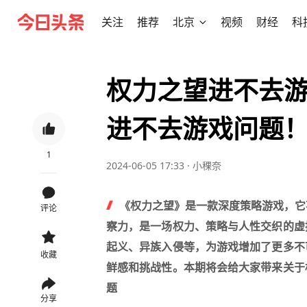
关注
推荐
北京
视频
财经
科
权力之望进不去
进不去游戏问题
1
2024-06-05 17:33
·
小稞奈
《权力之望》是一款深度策略游戏，它
评论
察力，是一场权力、策略与人性交织的虚
起义、异族入侵等，为游戏增加了更多不
收藏
鲜感和挑战性。本期将会给大家带来关于
题
分享