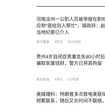
河南汝州一公职人员被举报在职
应称“是给别人帮忙”，镇政府：
当地纪委已介入
扬子晚报
4
评论
36分钟前
贵州4岁自闭症男童走失80小时
骗取家属钱财，警方已将其拘留
极目新闻
4
评论
2小时前
美媒爆料：特朗普多次致电美联
频繁联系，随后又长时间不联络