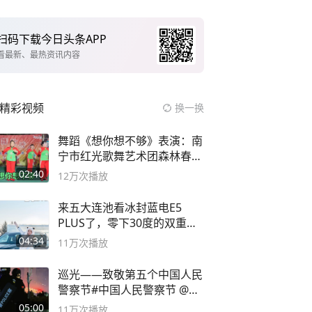
扫码下载今日头条APP
看最新、最热资讯内容
精彩视频
换一换
舞蹈《想你想不够》表演：南
宁市红光歌舞艺术团森林春红
舞蹈队。
02:40
12万
次播放
来五大连池看冰封蓝电E5
PLUS了，零下30度的双重冰
封40小时全录
04:34
11万
次播放
巡光——致敬第五个中国人民
警察节#中国人民警察节 @抖
音小助手
05:00
11万
次播放