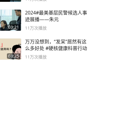
2024#最美基层民警候选人事
迹展播——朱元
03:21
11万
次播放
万万没想到，“发呆”居然有这
么多好处 #硬核健康科普行动
03:25
11万
次播放