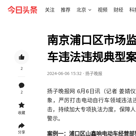
关注
推荐
北京
视频
财经
科
南京浦口区市场
车违法违规典型
2
2024-06-06 15:32
·
扬子晚报
扬子晚报网 6月6日讯（记者 姜婧
2
象，严厉打击电动自行车领域违法
击，持续加大专项执法力度，保障人
收藏
警示。
分享
案例一：浦口区山鑫响电动车经营部