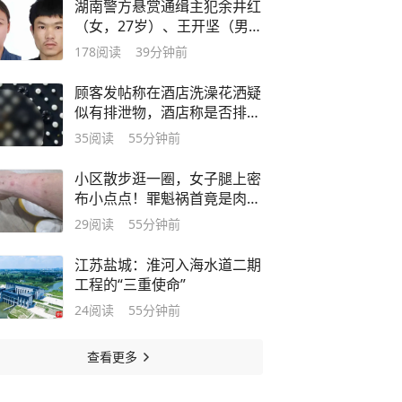
湖南警方悬赏通缉主犯余井红
（女，27岁）、王开坚（男，
39岁）
178
阅读
39分钟前
顾客发帖称在酒店洗澡花洒疑
似有排泄物，酒店称是否排泄
物要鉴定，但会积极整改
35
阅读
55分钟前
小区散步逛一圈，女子腿上密
布小点点！罪魁祸首竟是肉眼
难发觉的它
29
阅读
55分钟前
江苏盐城：淮河入海水道二期
工程的“三重使命”
24
阅读
55分钟前
查看更多