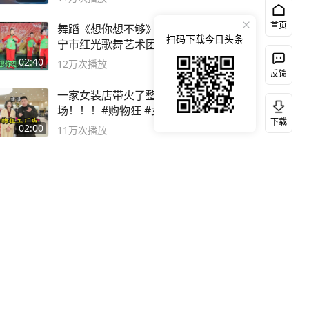
首页
舞蹈《想你想不够》表演：南
扫码下载今日头条
宁市红光歌舞艺术团森林春红
舞蹈队。
02:40
12万
次播放
反馈
一家女装店带火了整个市
场！！！#购物狂 #女装店 #
下载
高品质女装
02:00
11万
次播放