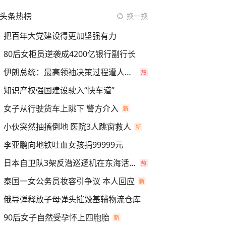
头条热榜
换一换
把百年大党建设得更加坚强有力
80后女柜员逆袭成4200亿银行副行长
伊朗总统：最高领袖决策过程遭人利用
知识产权强国建设驶入“快车道”
女子从行驶货车上跳下 警方介入
小伙突然抽搐倒地 医院3人跳窗救人
李亚鹏向地铁吐血女孩捐99999元
日本自卫队3架反潜巡逻机在东海活动
泰国一女公务员妆容引争议 本人回应
俄导弹释放子母弹头摧毁基辅物流仓库
90后女子自然受孕怀上四胞胎