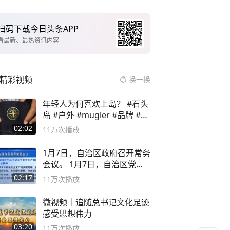
扫码下载今日头条APP
看最新、最热资讯内容
精彩视频
换一换
年轻人为何喜欢上岛？ #石头
岛 #户外 #mugler #品牌 #足
球流氓
02:02
11万
次播放
1月7日，自治区政府召开常务
会议。 1月7日，自治区党委
副书记
02:17
11万
次播放
微视频｜追随总书记文化足迹
感受思想伟力
03:20
11万
次播放