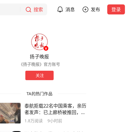
搜索
消息
发布
登录
扬子晚报
《扬子晚报》官方账号
关注
TA的热门作品
泰航拒载22名中国乘客，亲历
者发声：已上廊桥被推回，承
诺免费改签却自费回国；保安
1.8万
阅读
9小时前
拒绝请翻译：这里是泰国没人
会中文，听不懂就听不懂吧