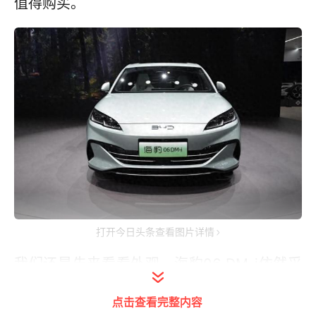
值得购买。
打开今日头条查看图片详情
我们还是先来看看外观，海豹06 DM-i依然采
用了“海洋美学”的设计理念，但与目前在售的
点击查看完整内容
海豹DM-i等车型还是不太一样。这台车对外观