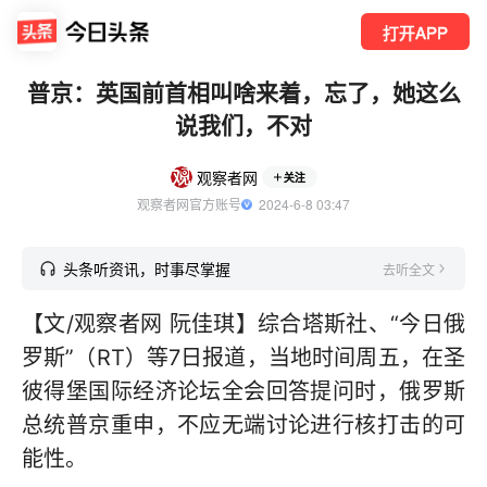
打开APP
普京：英国前首相叫啥来着，忘了，她这么
说我们，不对
观察者网
关注
观察者网官方账号
  2024-6-8 03:47
头条听资讯，时事尽掌握
去听全文
【文/观察者网 阮佳琪】综合塔斯社、“今日俄
罗斯”（RT）等7日报道，当地时间周五，在圣
彼得堡国际经济论坛全会回答提问时，俄罗斯
总统普京重申，不应无端讨论进行核打击的可
能性。