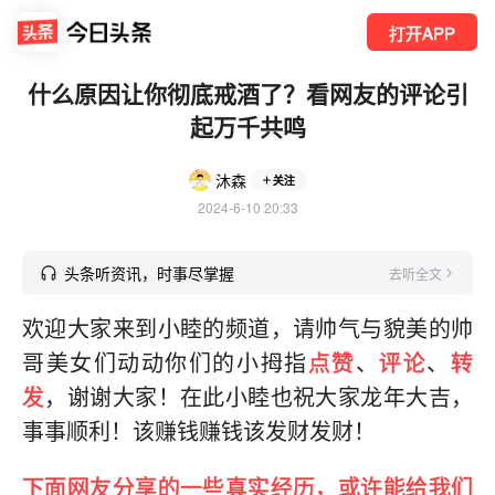
打开APP
什么原因让你彻底戒酒了？看网友的评论引
起万千共鸣
沐森
关注
2024-6-10 20:33
头条听资讯，时事尽掌握
去听全文
欢迎大家来到小睦的频道，请帅气与貌美的帅
哥美女们动动你们的小拇指
点赞
、
评论
、
转
发
，谢谢大家！在此小睦也祝大家龙年大吉，
事事顺利！该赚钱赚钱该发财发财！
下面网友分享的一些真实经历，或许能给我们