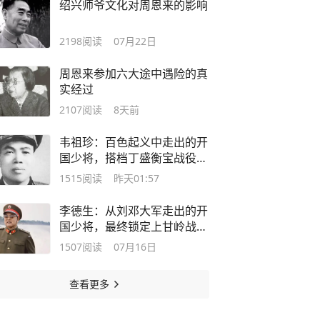
绍兴师爷文化对周恩来的影响
2198
阅读
07月22日
周恩来参加六大途中遇险的真
实经过
2107
阅读
8天前
韦祖珍：百色起义中走出的开
国少将，搭档丁盛衡宝战役指
挥135师创立奇功
1515
阅读
昨天01:57
李德生：从刘邓大军走出的开
国少将，最终锁定上甘岭战役
胜局的前线总指挥，受到毛主
1507
阅读
07月16日
席重用成为党中央副主席
查看更多