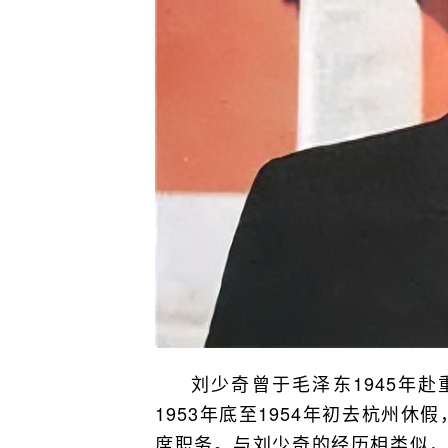
刘少奇曾于毛泽东1945年赴
1953年底至1954年初去杭州
席职务。与刘少奇的经历相类似，陈