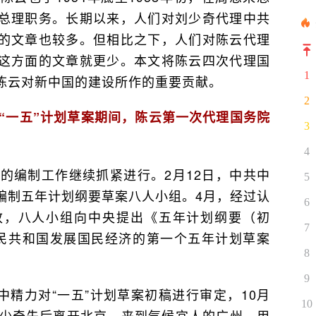
总理职务。长期以来，人们对刘少奇代理中共
的文章也较多。但相比之下，人们对陈云代理
这方面的文章就更少。本文将陈云四次代理国
1
陈云对新中国的建设所作的重要贡献。
2
究“一五”计划草案期间，陈云第一次代理国务院
3
4
划的编制工作继续抓紧进行。2月12日，中共中
5
编制五年计划纲要草案八人小组。4月，经过认
6
改，八人小组向中央提出《五年计划纲要（初
7
民共和国发展国民经济的第一个五年计划草案
8
。
9
精力对“一五”计划草案初稿进行审定，10月
10
刘少奇先后离开北京，来到气候宜人的广州，用