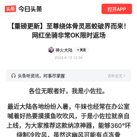
打开APP
【重磅更新】至尊绕体骨灵恶蛟破界而来！
网红坐骑非常OK限时返场
神火大陆
关注
2024-6-13 12:39
头条听资讯，时事尽掌握
去听全文
各位无眠者好，我是小佐拉。
最近大陆各地纷纷入暑，牛妹也经常在办公室
喊着好热要摸摸鱼吹吹风，于是小佐拉就亲自
上线，为大家推荐这款纳凉神器，能够360°环
绕制冷吹风，虽然这幽风可能有点冻骨