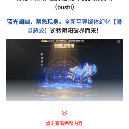
（bushi）
蓝光幽幽，禁忌现身
。
全新至尊绕体幻化【骨
灵恶蛟】
逆转阴阳破界而来！
打开今日头条查看图片详情
>>骨灵恶蛟设计灵感
点击查看完整内容