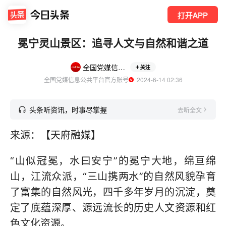
打开APP
冕宁灵山景区：追寻人文与自然和谐之道
全国党媒信息公共平台
关注
全国党媒信息公共平台官方账号
  2024-6-14 02:36
头条听资讯，时事尽掌握
去听全文
来源：【天府融媒】
“山似冠冕，水曰安宁”的冕宁大地，绵亘绵
山，江流众派，“三山携两水”的自然风貌孕育
了富集的自然风光，四千多年岁月的沉淀，奠
定了底蕴深厚、源远流长的历史人文资源和红
色文化资源。