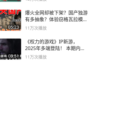
爆火全网却被下架？国产独游
有多抽象？体验窃格瓦拉模拟
器！
05:23
11万
次播放
《权力的游戏》IP新游，
2025年多端登陆！ 本期内容
概要
03:51
11万
次播放