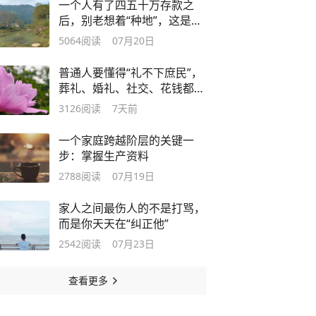
一个人有了四五十万存款之
后，别老想着“种地”，这是很
烧钱的事
5064
阅读
07月20日
普通人要懂得“礼不下庶民”，
葬礼、婚礼、社交、花钱都能
体现
3126
阅读
7天前
一个家庭跨越阶层的关键一
步：掌握生产资料
2788
阅读
07月19日
家人之间最伤人的不是打骂，
而是你天天在“纠正他”
2542
阅读
07月23日
查看更多