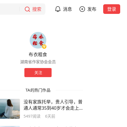
搜索
消息
发布
登录
布衣粗食
湖南省作家协会会员
关注
TA的热门作品
没有家族托举，贵人引导，普
通人通常35到40岁才会走上
命运的正轨
5497
阅读
6天前