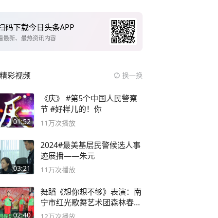
扫码下载今日头条APP
看最新、最热资讯内容
精彩视频
换一换
《庆》 #第5个中国人民警察
节 #好样儿的！你
01:52
11万
次播放
2024#最美基层民警候选人事
迹展播——朱元
03:21
11万
次播放
舞蹈《想你想不够》表演：南
宁市红光歌舞艺术团森林春红
舞蹈队。
02:40
12万
次播放