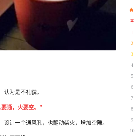
1
2
3
4
5
6
，认为是不礼貌。
7
人要通，火要空。”
8
9
，设计一个通风孔，也翻动柴火，增加空隙。
10