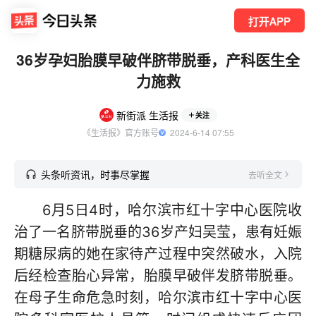
打开APP
36岁孕妇胎膜早破伴脐带脱垂，产科医生全
力施救
新街派 生活报
关注
《生活报》官方账号
  2024-6-14 07:55
头条听资讯，时事尽掌握
去听全文
6月5日4时，哈尔滨市红十字中心医院收
治了一名脐带脱垂的36岁产妇吴莹，患有妊娠
期糖尿病的她在家待产过程中突然破水，入院
后经检查胎心异常，胎膜早破伴发脐带脱垂。
在母子生命危急时刻，哈尔滨市红十字中心医