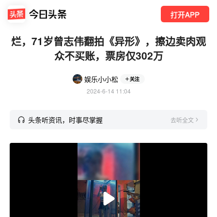
打开APP
烂，71岁曾志伟翻拍《异形》，擦边卖肉观
众不买账，票房仅302万
娱乐小小松
关注
2024-6-14 11:04
头条听资讯，时事尽掌握
去听全文