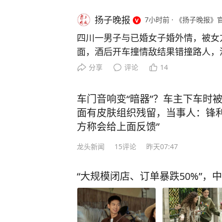
扬子晚报
7小时前
·
《扬子晚报》
四川一男子与已婚女子婚外情，被女
面，酒后开车撞情敌结果错撞路人，
刑十三年 四川兴文县午夜时分曾发
分享
评论
14
（化名）被撞，生命垂危。事发第二
名）主动向警方投案，说自己酒后“不
车门音响变“暗器”？车主下车时
然而，民警仔细查看现场监控发现，
面有皮肤组织残留，当事人：锋利
隆轰隆响，启动车辆后迅速提速，撞
方称会给上面反馈”
进去撞人后再绕出来，有很强的目的
龙头新闻
15
评论
昨天07:47
中发现，事故发生前，龚豪曾与一人
面。 原来，龚豪与一女子钱云（化
“大规模闭店、订单暴跌50%”，
晚，钱云先与其丈夫雷谦（化名）参
和龚豪一行人去KTV唱歌。娱乐结束
话，让他来接自己。龚豪因为没有钱
赶来的雷谦结了账。恰好在此时，龚