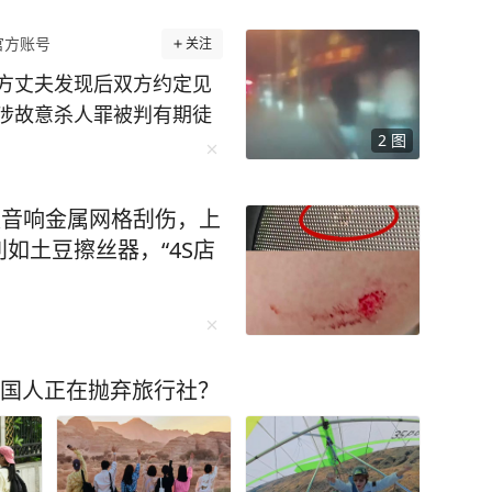
官方账号
关注
方丈夫发现后双方约定见
涉故意杀人罪被判有期徒
2
图
生一起车祸，一男子陈宇
天，肇事司机龚豪（化
知道怎么就撞到人了”。
被音响金属网格刮伤，上
龚豪开车前把油门踩得轰
如土豆擦丝器，“4S店
人前明显打了方向盘，绕
性。警方还在行车记录仪
通话，双方约好在附近见
名）是婚外情关系。事发当
中国人正在抛弃旅行社？
加亲戚聚会，饭后，她又
后，钱云给丈夫雷谦打电
结账，逃单跑掉，最后是
豪给钱云打来了电话。本