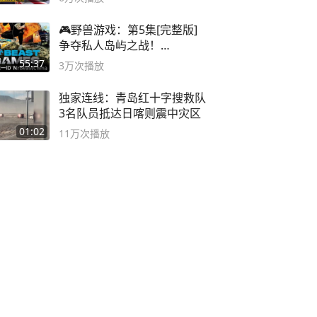
🎮野兽游戏：第5集[完整版]
争夺私人岛屿之战！
#MrBeastChina
55:37
3万
次播放
独家连线：青岛红十字搜救队
3名队员抵达日喀则震中灾区
01:02
11万
次播放