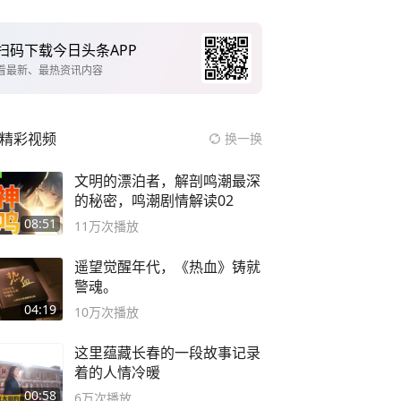
扫码下载今日头条APP
看最新、最热资讯内容
精彩视频
换一换
文明的漂泊者，解剖鸣潮最深
的秘密，鸣潮剧情解读02
08:51
11万
次播放
遥望觉醒年代，《热血》铸就
警魂。
04:19
10万
次播放
这里蕴藏长春的一段故事记录
着的人情冷暖
00:58
6万
次播放