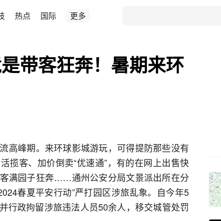
技
热点
国际
更多
竟是带客狂奔！暑期来环
流高峰期。来环球影城游玩，可得提防那些没有
活揽客、加价倒卖“优速通”，有的在网上出售快
客满园子狂奔……通州公安分局文景派出所在分
2024春夏平安行动”严打园区涉旅乱象。自今年5
并行政拘留涉旅违法人员50余人，移交城管处罚