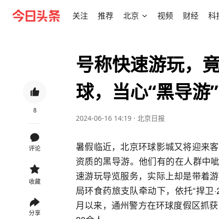
关注
推荐
北京
视频
财经
科
号称快速游玩，
球，当心“黑导游”
8
2024-06-16 14:19
·
北京日报
暑假临近，北京环球影城又将迎来客
评论
资质的黑导游。他们有的在人群中呲
速游玩导览服务，实际上却是带着游
收藏
局环食药旅支队牵动下，依托“捍卫·
月以来，通州警方在环球度假区抓获
分享