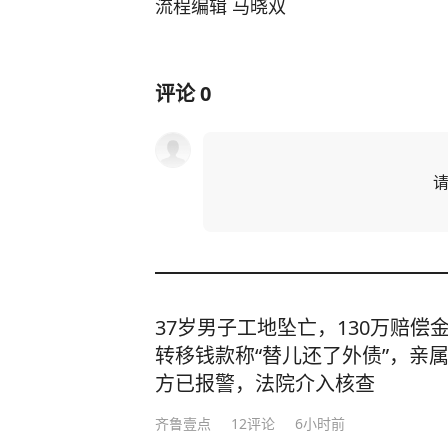
流程编辑 马晓双
评论
0
37岁男子工地坠亡，130万赔偿
转移钱款称“替儿还了外债”，亲属
方已报警，法院介入核查
齐鲁壹点
12
评论
6小时前