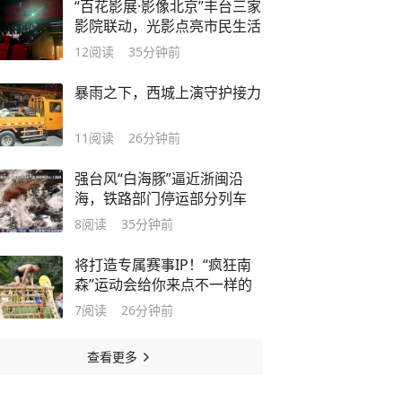
“百花影展·影像北京”丰台三家
影院联动，光影点亮市民生活
12
阅读
35分钟前
暴雨之下，西城上演守护接力
11
阅读
26分钟前
强台风“白海豚”逼近浙闽沿
海，铁路部门停运部分列车
8
阅读
35分钟前
将打造专属赛事IP！“疯狂南
森”运动会给你来点不一样的
7
阅读
26分钟前
查看更多