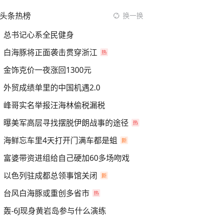
头条热榜
换一换
总书记心系全民健身
白海豚将正面袭击贯穿浙江
金饰克价一夜涨回1300元
外贸成绩单里的中国机遇2.0
峰哥实名举报汪海林偷税漏税
曝美军高层寻找摆脱伊朗战事的途径
海鲜忘车里4天打开门满车都是蛆
富婆带资进组给自己硬加60多场吻戏
以色列驻成都总领事馆关闭
台风白海豚或重创多省市
轰-6J现身黄岩岛参与什么演练