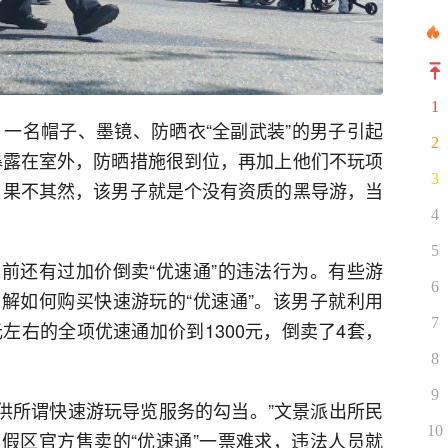
1
，一名帽子、墨镜、防晒衣“全副武装”的男子引起
2
暴露在室外，防晒措施很到位，再加上他们不玩项
3
，果不其然，该男子就是个没有资质的黑导游，当
4
5
前还有过加价倒卖“优速通”的违法行为。有些游
6
解如何购买快速游玩的“优速通”。该男子就利用
7
元左右的全项优速通加价到1300元，倒卖了4套，
8
9
提供所谓快速游玩导览服务的勾当。”文景派出所民
10
假区官方售卖的“优速通”一票难求，违法人员就