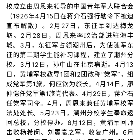
校成立由周恩来领导的中国青年军人联合会
（1926年4月15日在蒋介石强行勒令下被迫
宣布解散）。2月27日，东征军到达梅龙
墟。2月28日，周恩来率政治部进驻海丰
城。3月，东征军占领潮州后，为使随军东
征的第二期学生能补习课程，建立了潮州分
校。3月12日，孙中山在北京病逝。4月13
日，黄埔军校教导1团和2团改称“党军”，组
成党军第1旅，何应钦为旅长。4月14日，廖
仲恺任党军第1旅党代表。4月29日，蒋介石
任党军司令。4月，周恩来兼任黄埔军校军
法处处长。5月23日，潮州分校学生奉命返
回总校，分校停办。6月12日，黄埔军回师
击败杨希闵、刘震寰之军，收复广州。6月