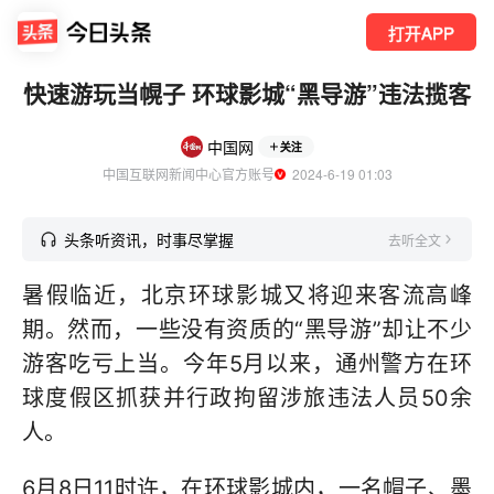
打开APP
快速游玩当幌子 环球影城“黑导游”违法揽客
中国网
关注
中国互联网新闻中心官方账号
  2024-6-19 01:03
头条听资讯，时事尽掌握
去听全文
暑假临近，北京环球影城又将迎来客流高峰
期。然而，一些没有资质的“黑导游”却让不少
游客吃亏上当。今年5月以来，通州警方在环
球度假区抓获并行政拘留涉旅违法人员50余
人。
6月8日11时许，在环球影城内，一名帽子、墨