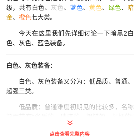
级，共有白色、
灰色
、
蓝色
、
黄色
、
绿色
、
暗
金
、
橙色
七大类。
今天在这里我们先详细讨论一下暗黑2白
色、灰色、蓝色装备。
白色、灰色装备：
白色、灰色装备又分为：低品质、普通、
超强三类。
低品质：
普通难度初期见的比较多，名称
前面带有“劣质的、破碎的、粗糙的、损坏的”
字眼。这四种低品质物品除了名称，并无其他
点击查看完整内容
任何差别。