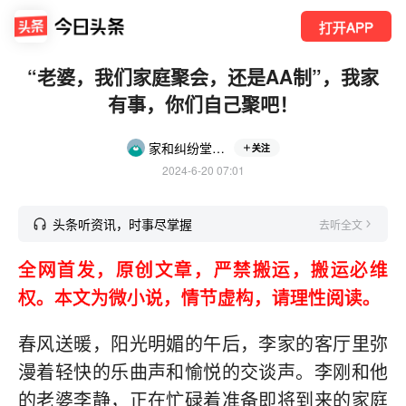
打开APP
“老婆，我们家庭聚会，还是AA制”，我家
有事，你们自己聚吧！
家和纠纷堂JHYU
关注
2024-6-20 07:01
头条听资讯，时事尽掌握
去听全文
全网首发，原创文章，严禁搬运，搬运必维
权。本文为微小说，情节虚构，请理性阅读。
春风送暖，阳光明媚的午后，李家的客厅里弥
漫着轻快的乐曲声和愉悦的交谈声。李刚和他
的老婆李静，正在忙碌着准备即将到来的家庭