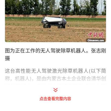
图为正在工作的无人驾驶除草机器人。张志刚
摄
这台高性能无人驾驶激光除草机器人(以下简
称，机器人)，是由内蒙古本土企业联合清华创
新领军博士、多位农业领域专家近1年自主研
发、3个月田间试验后投入使用的。它能够利
点击查看完整内容
用计算机视觉技术自动识别田间农作物以及杂
草，发射高能激光消灭杂草，结合无人驾驶技