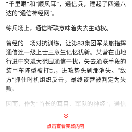
“千里眼”和“顺风耳”，通信兵，建起了四通八
达的“通信神经网”。
练兵场上，通信断联意味着失去主动权。
曾经的一场对抗训练，让第83集团军某旅指挥
通信连一级上士王意生记忆犹新。某营在山地
行进中突遭大范围通信干扰，失去通联手段的
装甲车阵型被打乱，进攻势头刹那消失。“敌
方”抓住时机组织反击，最终该营被判定为失
败。
因而，作为“首长的耳目、军队的神经”，通信
兵必须随时、随地构建起通信网络，时刻关注
着通联情况，保障信息在各个点位间快速有效
点击查看完整内容
传递。