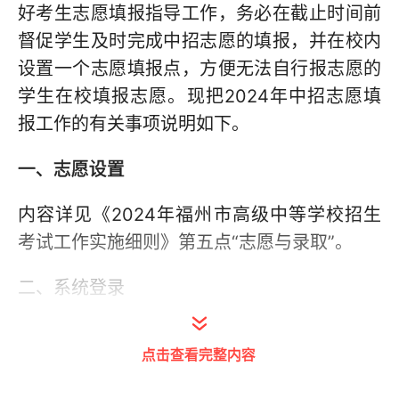
好考生志愿填报指导工作，务必在截止时间前
督促学生及时完成中招志愿的填报，并在校内
设置一个志愿填报点，方便无法自行报志愿的
学生在校填报志愿。现把2024年中招志愿填
报工作的有关事项说明如下。
一、志愿设置
内容详见《2024年福州市高级中等学校招生
考试工作实施细则》第五点“志愿与录取”。
二、系统登录
1.考生登录阳光中招网（
点击查看完整内容
https://jyj.fuzhou.gov.cn/zwgk/cswz/fzygz
z/），点击页面底部“应用系统链接”下的“中招