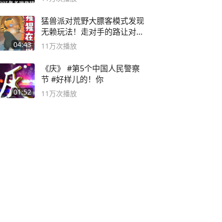
猛兽派对荒野大膘客模式发现
无赖玩法！走对手的路让对手
无路可走
04:43
11万
次播放
《庆》 #第5个中国人民警察
节 #好样儿的！你
01:52
11万
次播放