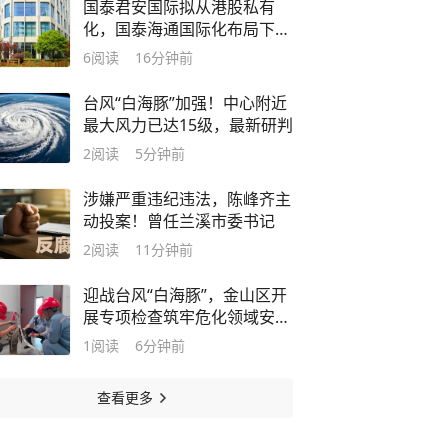
国泰君安国际拟从港股私有
化，国泰海通国际化布局下的
什么大棋？
6
阅读
16分钟前
台风“白海豚”加强！中心附近
最大风力已达15级，最新研判
2
阅读
5分钟前
涉嫌严重违纪违法，陈峰齐主
动投案！曾任兰溪市委书记
2
阅读
11分钟前
迎战台风“白海豚”，金山区开
展专项检查筑牢危化领域安全
防线
1
阅读
6分钟前
查看更多