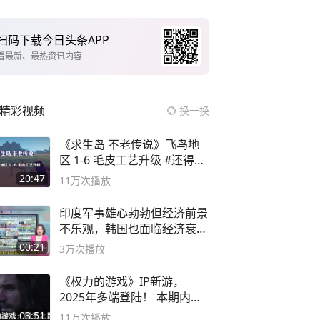
扫码下载今日头条APP
看最新、最热资讯内容
精彩视频
换一换
《求生岛 不老传说》飞鸟地
区 1-6 毛皮工艺升级 #还得是
主机大作
20:47
11万
次播放
印度军事雄心勃勃但经济前景
不乐观，韩国也面临经济衰退
风险
00:21
3万
次播放
《权力的游戏》IP新游，
2025年多端登陆！ 本期内容
概要
03:51
11万
次播放