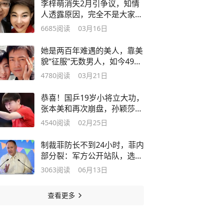
李梓萌消失2月引争议，知情
人透露原因，完全不是大家想
的那样
6685
阅读
03月16日
她是两百年难遇的美人，靠美
貌“征服”无数男人，如今49岁
仍未婚
4780
阅读
03月21日
恭喜！国乒19岁小将立大功，
张本美和再次崩盘，孙颖莎仍
战无不胜
4540
阅读
02月25日
制裁菲防长不到24小时，菲内
部分裂：军方公开站队，选择
抵抗中国
3063
阅读
06月13日
查看更多