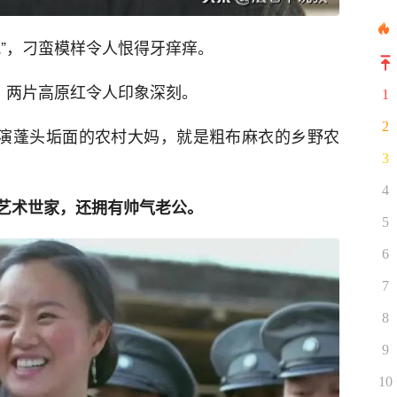
”，刁蛮模样令人恨得牙痒痒。
，两片高原红令人印象深刻。
1
2
饰演蓬头垢面的农村大妈，就是粗布麻衣的乡野农
3
4
艺术世家，还拥有帅气老公。
5
6
7
8
9
10