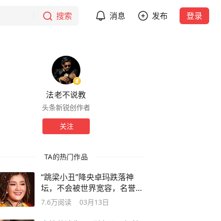
搜索
消息
发布
登录
法老不说教
头条新锐创作者
关注
TA的热门作品
“跳梁小丑”降央卓玛跌落神
坛，不会被世界宽容，名誉彻
底崩塌
7.6万
阅读
03月13日