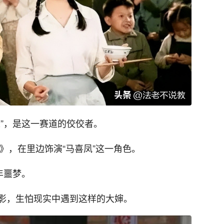
”，是这一赛道的佼佼者。
草》，在里边饰演“马喜凤”这一角色。
年噩梦。
影，生怕现实中遇到这样的大婶。