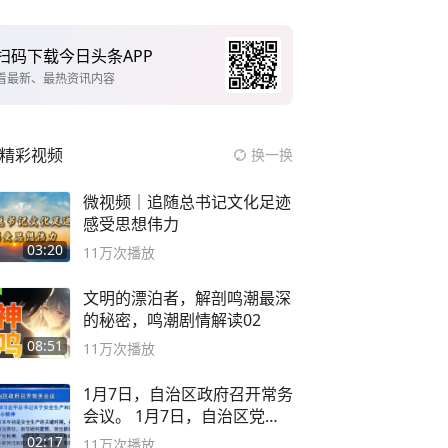
扫码下载今日头条APP
看最新、最热资讯内容
精彩视频
换一换
微视频｜追随总书记文化足迹
感受思想伟力
03:20
11万
次播放
文明的漂泊者，解剖鸣潮最深
的秘密，鸣潮剧情解读02
08:51
11万
次播放
1月7日，自治区政府召开常务
会议。 1月7日，自治区党委
副书记
02:17
11万
次播放