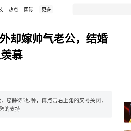
技
热点
国际
更多
戏外却嫁帅气老公，结婚
人羡慕
，您静待5秒钟，再点击右上角的叉号关闭，
您的支持