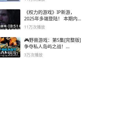
《权力的游戏》IP新游，
2025年多端登陆！ 本期内容
概要
03:51
11万
次播放
🎮野兽游戏：第5集[完整版]
争夺私人岛屿之战！
#MrBeastChina
55:37
3万
次播放