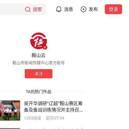
搜索
消息
发布
登录
鞍山云
鞍山市新闻传媒中心官方账号
关注
TA的热门作品
吴开华调研“辽超”鞍山赛区筹
备及备战训练情况并主持召开
座谈会
1293
阅读
前天07:54