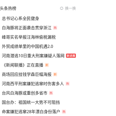
头条热榜
换一换
总书记心系全民健身
白海豚将正面袭击贯穿浙江
峰哥实名举报汪海林偷税漏税
外贸成绩单里的中国机遇2.0
河南潜逃10日重大刑案嫌疑人落网
《新闻联播》正在直播
商场回应挂钱学森巨幅海报
河南西平刑案嫌犯逃窜时伤害多人
台风白海豚或重创多省市
国台办：祖国统一大势不可阻挡
命案嫌犯逃窜28年漂白身份落户