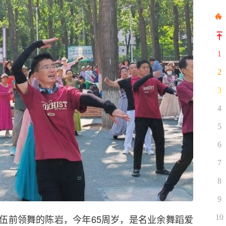
1
2
3
4
5
6
7
8
9
伍前领舞的陈岩，今年65周岁，是名业余舞蹈爱
10