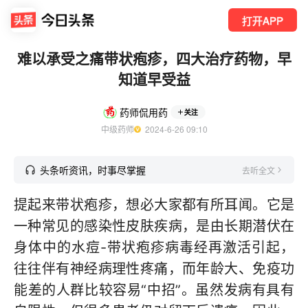
打开APP
难以承受之痛带状疱疹，四大治疗药物，早
知道早受益
药师侃用药
关注
中级药师
  2024-6-26 09:10
头条听资讯，时事尽掌握
去听全文
提起来带状疱疹，想必大家都有所耳闻。它是
一种常见的感染性皮肤疾病，是由长期潜伏在
身体中的水痘-带状疱疹病毒经再激活引起，
往往伴有神经病理性疼痛，而年龄大、免疫功
能差的人群比较容易“中招”。虽然发病有具有