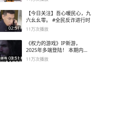
【今日关注】吾心暖民心，九
六幺幺零。 #全民反诈进行时
02:51
11万
次播放
《权力的游戏》IP新游，
2025年多端登陆！ 本期内容
概要
03:51
11万
次播放