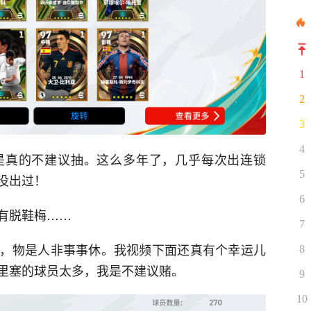
1
2
3
4
是真的不建议抽。这么多年了，几乎每次出连锁
5
没出过！
6
有脱鞋梅……
7
，物是人非事事休。我视频下面还真有个幸运儿
8
里塞的球员太多，我是不建议赌。
9
10