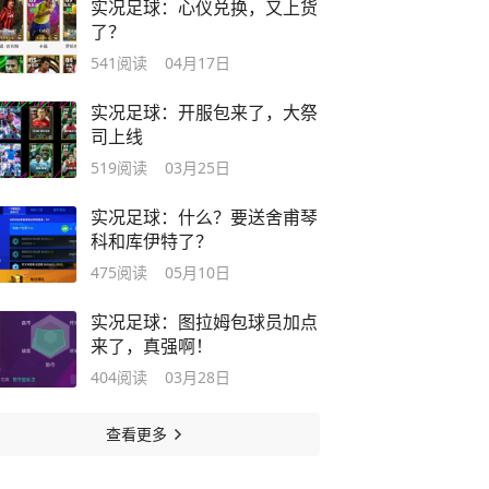
实况足球：心仪兑换，又上货
了？
541
阅读
04月17日
实况足球：开服包来了，大祭
司上线
519
阅读
03月25日
实况足球：什么？要送舍甫琴
科和库伊特了？
475
阅读
05月10日
实况足球：图拉姆包球员加点
来了，真强啊！
404
阅读
03月28日
查看更多