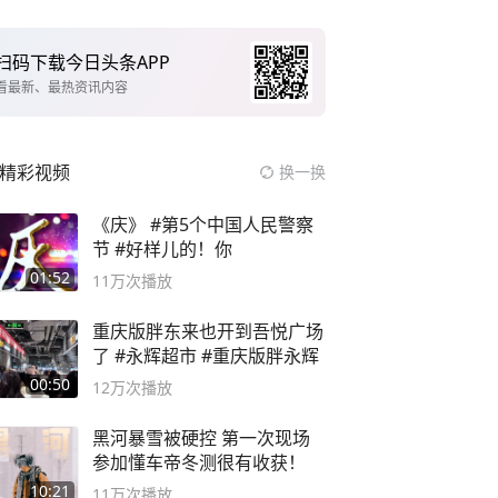
扫码下载今日头条APP
看最新、最热资讯内容
精彩视频
换一换
《庆》 #第5个中国人民警察
节 #好样儿的！你
01:52
11万
次播放
重庆版胖东来也开到吾悦广场
了 #永辉超市 #重庆版胖永辉
00:50
12万
次播放
黑河暴雪被硬控 第一次现场
参加懂车帝冬测很有收获！
10:21
11万
次播放