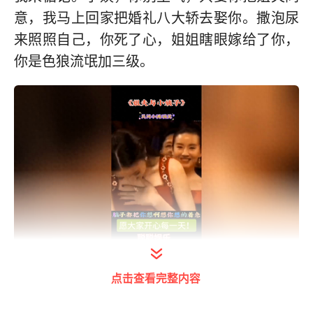
意，我马上回家把婚礼八大轿去娶你。撒泡尿
来照照自己，你死了心，姐姐瞎眼嫁给了你，
你是色狼流氓加三级。
点击查看完整内容