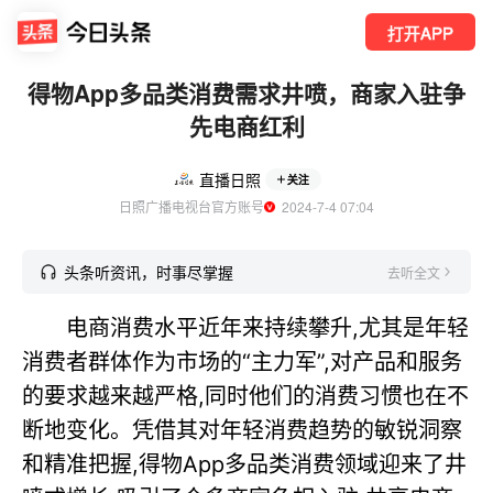
打开APP
得物App多品类消费需求井喷，商家入驻争
先电商红利
直播日照
关注
日照广播电视台官方账号
  2024-7-4 07:04
头条听资讯，时事尽掌握
去听全文
电商消费水平近年来持续攀升,尤其是年轻
消费者群体作为市场的“主力军”,对产品和服务
的要求越来越严格,同时他们的消费习惯也在不
断地变化。凭借其对年轻消费趋势的敏锐洞察
和精准把握,得物App多品类消费领域迎来了井