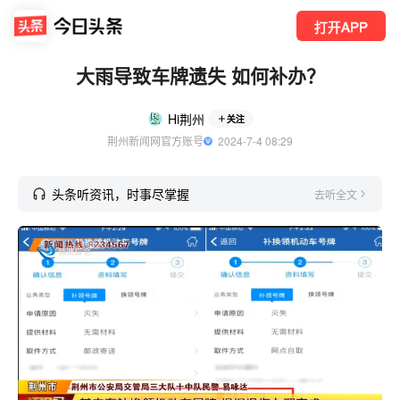
打开APP
大雨导致车牌遗失 如何补办？
Hi荆州
关注
荆州新闻网官方账号
  2024-7-4 08:29
头条听资讯，时事尽掌握
去听全文