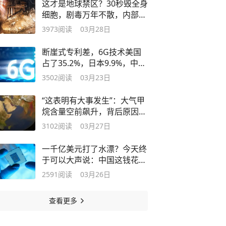
这才是地球禁区？30秒毁全身
细胞，剧毒万年不散，内部画
面罕曝光
3973
阅读
03月28日
断崖式专利差，6G技术美国
占了35.2%，日本9.9%，中国
是多少？
3502
阅读
03月23日
“这表明有大事发生”：大气甲
烷含量空前飙升，背后原因令
人担忧
3102
阅读
03月27日
一千亿美元打了水漂？今天终
于可以大声说：中国这钱花得
太值了
2591
阅读
03月26日
查看更多