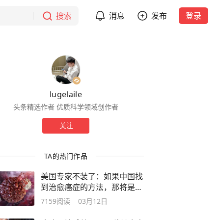
搜索
消息
发布
登录
lugelaile
头条精选作者 优质科学领域创作者
关注
TA的热门作品
美国专家不装了：如果中国找
到治愈癌症的方法，那将是我
们的噩梦
7159
阅读
03月12日