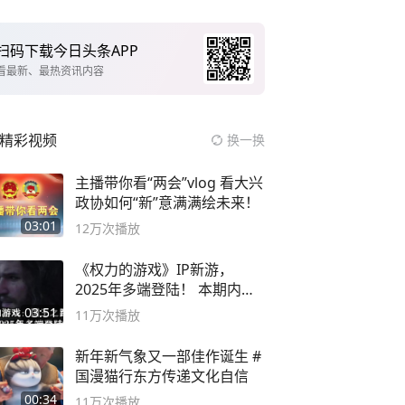
扫码下载今日头条APP
看最新、最热资讯内容
精彩视频
换一换
主播带你看“两会”vlog 看大兴
政协如何“新”意满满绘未来！
03:01
12万
次播放
《权力的游戏》IP新游，
2025年多端登陆！ 本期内容
概要
03:51
11万
次播放
新年新气象又一部佳作诞生 #
国漫猫行东方传递文化自信
00:34
11万
次播放