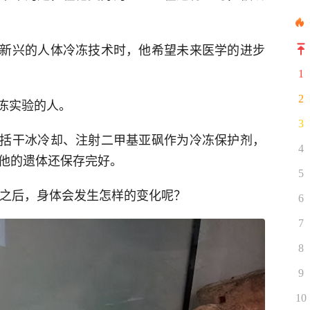
新兴的人体冷冻技术时，他希望未来医学的进步
1
2
冻实验的人。
3
括干冰冷却、注射二甲基亚砜作为冷冻保护剂，
4
，他的遗体还保存完好。
5
死之后，身体会发生怎样的变化呢？
6
7
8
9
10