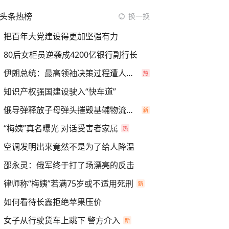
头条热榜
换一换
把百年大党建设得更加坚强有力
80后女柜员逆袭成4200亿银行副行长
伊朗总统：最高领袖决策过程遭人利用
知识产权强国建设驶入“快车道”
俄导弹释放子母弹头摧毁基辅物流仓库
“梅姨”真名曝光 对话受害者家属
空调发明出来竟然不是为了给人降温
邵永灵：俄军终于打了场漂亮的反击
律师称“梅姨”若满75岁或不适用死刑
如何看待长鑫拒绝苹果压价
女子从行驶货车上跳下 警方介入