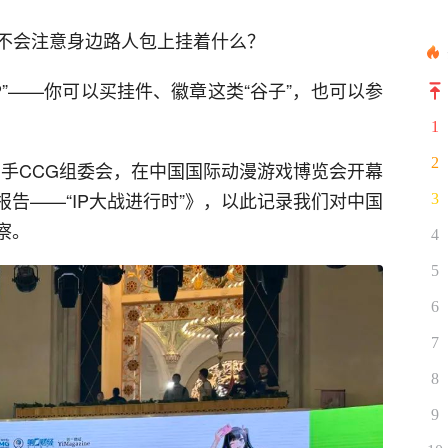
不会注意身边路人包上挂着什么？
P”——你可以买挂件、徽章这类“谷子”，也可以参
1
2
志携手CCG组委会，在中国国际动漫游戏博览会开幕
报告——“IP大战进行时”》，以此记录我们对中国
3
察。
4
5
6
7
8
9