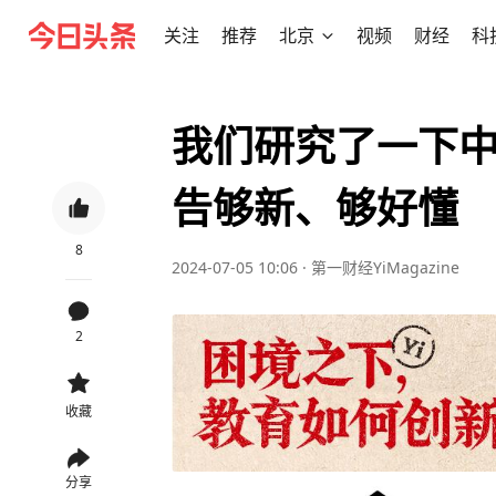
关注
推荐
北京
视频
财经
科
我们研究了一下中
告够新、够好懂
8
2024-07-05 10:06
·
第一财经YiMagazine
2
收藏
分享