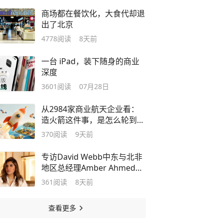
商场都在餐饮化，大食代却退
出了北京
4778
阅读
8天前
一台 iPad，装下随身的商业
深度
3601
阅读
07月28日
从2984家商业航天企业看：
造火箭这件事，是怎么轮到小
城市的
370
阅读
9天前
专访David Webb中东与北非
地区总经理Amber Ahmed：
一个美国奢侈珠宝品牌的阿布
361
阅读
8天前
扎比之旅
查看更多