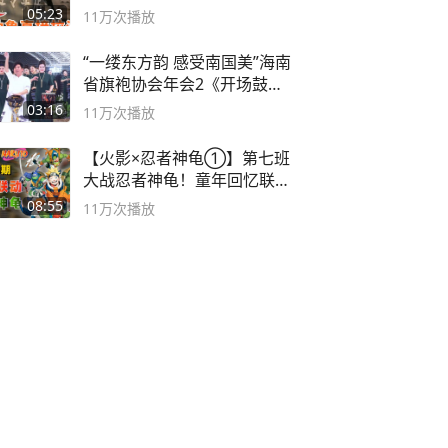
器！
05:23
11万
次播放
“一缕东方韵 感受南国美”海南
省旗袍协会年会2《开场鼓》
二团
03:16
11万
次播放
【火影×忍者神龟①】第七班
大战忍者神龟！童年回忆联动
论武？
08:55
11万
次播放