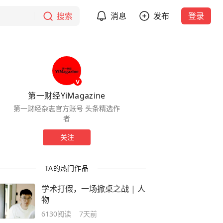
搜索
消息
发布
登录
第一财经YiMagazine
第一财经杂志官方账号 头条精选作
者
关注
TA的热门作品
学术打假，一场掀桌之战 | 人
物
6130
阅读
7天前