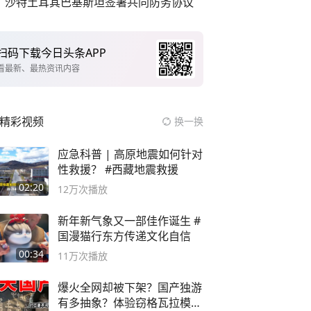
沙特土耳其巴基斯坦签署共同防务协议
扫码下载今日头条APP
看最新、最热资讯内容
精彩视频
换一换
应急科普 | 高原地震如何针对
性救援？ #西藏地震救援
02:20
12万
次播放
新年新气象又一部佳作诞生 #
国漫猫行东方传递文化自信
00:34
11万
次播放
爆火全网却被下架？国产独游
有多抽象？体验窃格瓦拉模拟