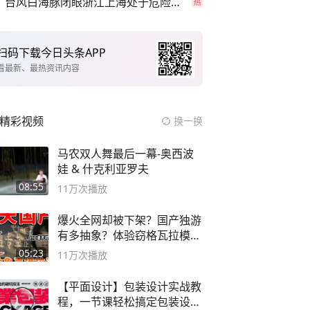
台风白海豚闭眼浙江上海处于危险半圆
扫码下载今日头条APP
看最新、最热资讯内容
精彩视频
换一换
马农双人舞最后一幕-奥西波
娃 & 什克利亚罗夫
08:55
11万
次播放
爆火全网却被下架？国产独游
有多抽象？体验窃格瓦拉模拟
器！
05:23
11万
次播放
【平面设计】包装设计实战教
程，一节课轻松搞定包装设计