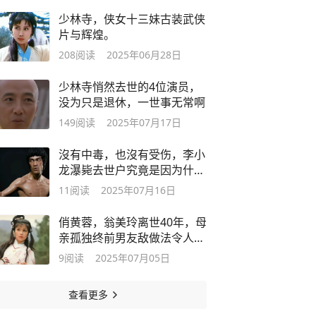
少林寺，侠女十三妹古装武侠
片与辉煌。
208
阅读
2025年06月28日
少林寺悄然去世的4位演员，
没为只是退休，一世事无常啊
149
阅读
2025年07月17日
沒有中毒，也沒有受伤，李小
龙瀑毙去世户究竟是因为什
么？
11
阅读
2025年07月16日
俏黄蓉，翁美玲离世40年，母
亲孤独终前男友敌做法令人泪
目
9
阅读
2025年07月05日
查看更多