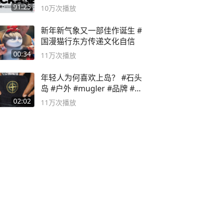
流程！
91:25
10万
次播放
新年新气象又一部佳作诞生 #
国漫猫行东方传递文化自信
00:34
11万
次播放
年轻人为何喜欢上岛？ #石头
岛 #户外 #mugler #品牌 #足
球流氓
02:02
11万
次播放