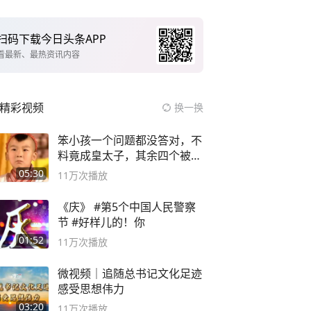
扫码下载今日头条APP
看最新、最热资讯内容
精彩视频
换一换
笨小孩一个问题都没答对，不
料竟成皇太子，其余四个被处
死
05:30
11万
次播放
《庆》 #第5个中国人民警察
节 #好样儿的！你
01:52
11万
次播放
微视频｜追随总书记文化足迹
感受思想伟力
03:20
11万
次播放