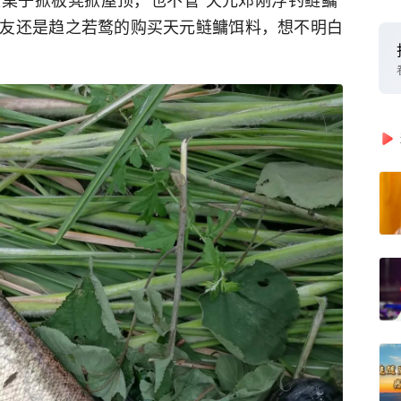
友还是趋之若鹜的购买天元鲢鳙饵料，想不明白