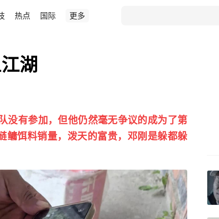
技
热点
国际
更多
鱼江湖
团队没有参加，但他仍然毫无争议的成为了第
鲢鳙饵料销量，泼天的富贵，邓刚是躲都躲