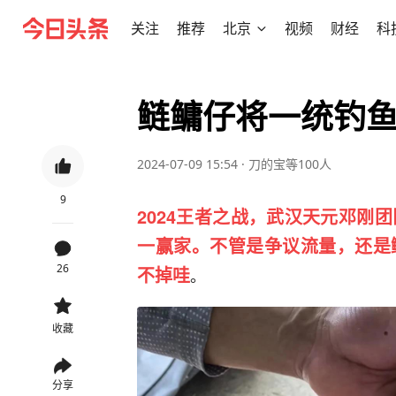
关注
推荐
北京
视频
财经
科
鲢鳙仔将一统钓
2024-07-09 15:54
·
刀的宝等100人
9
2024王者之战，武汉天元邓刚
一赢家。不管是争议流量，还是
26
不掉哇
。
收藏
分享