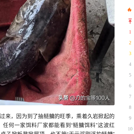
1
2
3
4
5
6
7
8
过来，因为到了抽鲢鳙的旺季，乘着久岩掀起的
9
任何一家饵料厂家都能看到“鲢鳙饵料”这波红
10
桌子掀板凳掀屋顶，也不管“天元邓刚浮钓鲢鳙”