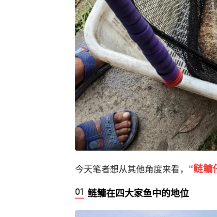
“鲢鳙
今天笔者想从其他角度来看，
鲢鳙在四大家鱼中的地位