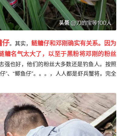
鳙仔
鲢鳙仔和邓刚确实有关系。因为
。其实，
鲢鳙名气太大了，以至于黑粉将邓刚的粉丝
志强也好，他们的粉丝大多数还是钓鱼人。按照
鱼仔”、“鲫鱼仔”。。。，人人都是虾兵蟹将。完全