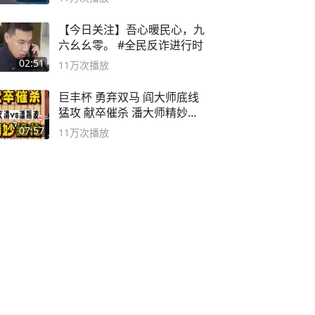
【今日关注】吾心暖民心，九
六幺幺零。 #全民反诈进行时
02:51
11万
次播放
巨丰杯 勇弃双马 阎大师底线
猛攻 献卒催杀 潘大师精妙入
局
07:57
11万
次播放