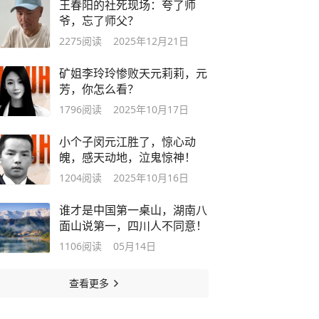
王春阳的社死现场：夸了师
爷，忘了师父？
2275
阅读
2025年12月21日
矿姐李玲玲惨败天元莉莉，元
芳，你怎么看？
1796
阅读
2025年10月17日
小个子闵元江胜了，惊心动
魄，感天动地，泣鬼惊神！
1204
阅读
2025年10月16日
谁才是中国第一桌山，湖南八
面山说第一，四川人不同意！
1106
阅读
05月14日
查看更多