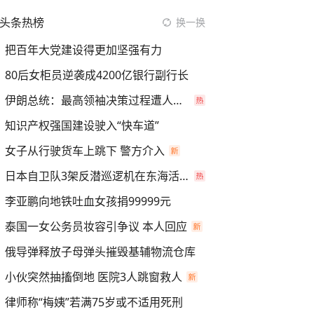
头条热榜
换一换
把百年大党建设得更加坚强有力
80后女柜员逆袭成4200亿银行副行长
伊朗总统：最高领袖决策过程遭人利用
知识产权强国建设驶入“快车道”
女子从行驶货车上跳下 警方介入
日本自卫队3架反潜巡逻机在东海活动
李亚鹏向地铁吐血女孩捐99999元
泰国一女公务员妆容引争议 本人回应
俄导弹释放子母弹头摧毁基辅物流仓库
小伙突然抽搐倒地 医院3人跳窗救人
律师称“梅姨”若满75岁或不适用死刑