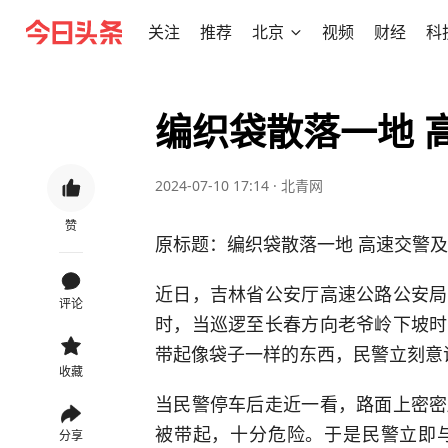
关注
推荐
北京
视频
财经
科
编织袋散落一地 
2024-07-10 17:14
·
北青网
赞
原标题：编织袋散落一地 高速交警
近日，吉林省公安厅高速公路公安局
评论
时，当巡逻至长春方向老爷岭下坡时
带起像袋子一样的东西，民警立刻意
收藏
当民警停车后走近一看，路面上密密
被带起，十分危险。于是民警立即
分享