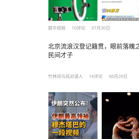
鹊华视频
10
评论
07月30日
北京流浪汉登记籍贯，眼前落魄
民间才子
竹林间与风对语人
16
评论
06月20日