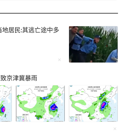
地居民:其逃亡途中多
能致京津冀暴雨