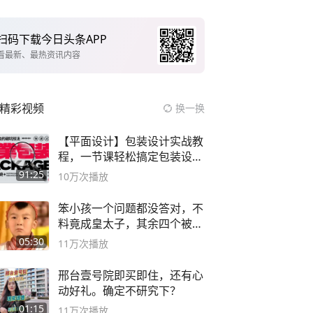
扫码下载今日头条APP
看最新、最热资讯内容
精彩视频
换一换
【平面设计】包装设计实战教
程，一节课轻松搞定包装设计
流程！
91:25
10万
次播放
笨小孩一个问题都没答对，不
料竟成皇太子，其余四个被处
死
05:30
11万
次播放
邢台壹号院即买即住，还有心
动好礼。确定不研究下？
01:15
11万
次播放