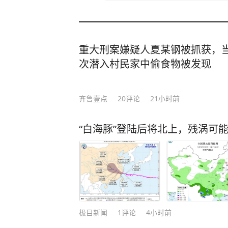
重大刑案嫌疑人夏某钢被抓获，当
次潜入村民家中偷食物被发现
齐鲁壹点
20
评论
21小时前
“白海豚”登陆后将北上，残涡可
极目新闻
1
评论
4小时前