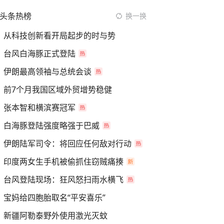
头条热榜
换一换
从科技创新看开局起步的时与势
台风白海豚正式登陆
伊朗最高领袖与总统会谈
前7个月我国区域外贸增势稳健
张本智和横滨赛冠军
白海豚登陆强度略强于巴威
伊朗陆军司令：将回应任何敌对行动
印度两女生手机被偷抓住窃贼痛揍
台风登陆现场：狂风怒扫雨水横飞
宝妈给四胞胎取名“平安喜乐”
新疆阿勒泰野外使用激光灭蚊