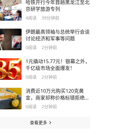
哈铁开行今年首趟黑龙江至北
京研学旅游专列
4
阅读
39分钟前
伊朗最高领袖与总统举行会谈
讨论经济和军事等问题
0
阅读
2分钟前
1元撬动15.77元！银幕之外，
千亿级市场全面爆发！
0
阅读
2分钟前
消费近10万元购买120克黄
金，商家却称价格标错拒绝发
货，法院怎么判？
0
阅读
2分钟前
查看更多