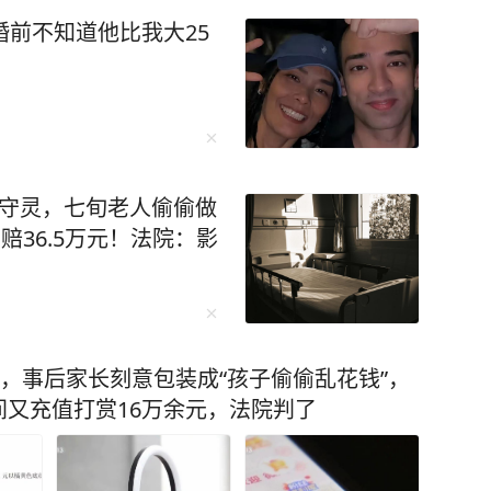
婚前不知道他比我大25
子守灵，七旬老人偷偷做
赔36.5万元！法院：影
元，事后家长刻意包装成“孩子偷偷乱花钱”，
又充值打赏16万余元，法院判了