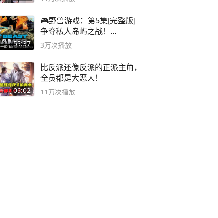
🎮野兽游戏：第5集[完整版]
争夺私人岛屿之战！
#MrBeastChina
55:37
3万
次播放
比反派还像反派的正派主角，
全员都是大恶人！
06:02
11万
次播放