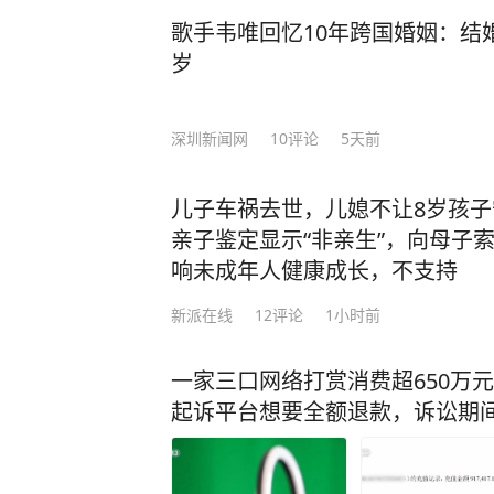
歌手韦唯回忆10年跨国婚姻：结
岁
深圳新闻网
10
评论
5天前
儿子车祸去世，儿媳不让8岁孩
亲子鉴定显示“非亲生”，向母子索
响未成年人健康成长，不支持
新派在线
12
评论
1小时前
一家三口网络打赏消费超650万
起诉平台想要全额退款，诉讼期间