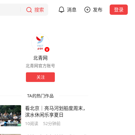
搜索
消息
发布
登录
北青网
北青网官方账号
关注
TA的热门作品
看北京｜亮马河划船度周末，
滨水休闲乐享夏日
10
阅读
52分钟前