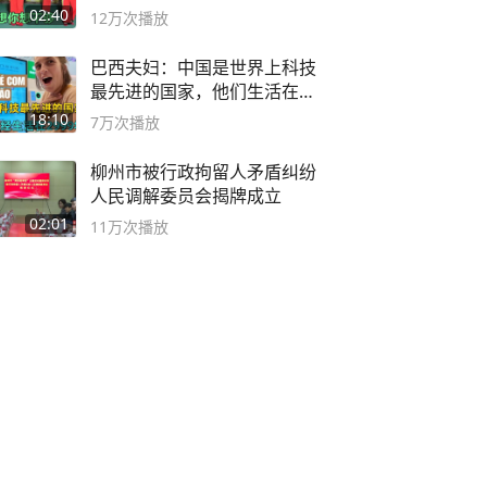
舞蹈队。
02:40
12万
次播放
巴西夫妇：中国是世界上科技
最先进的国家，他们生活在
2999年
18:10
7万
次播放
柳州市被行政拘留人矛盾纠纷
人民调解委员会揭牌成立
02:01
11万
次播放