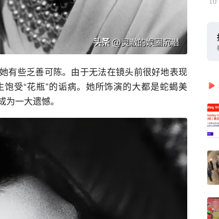
10
她有些乏善可陈。由于无法在镜头前很好地表现
饱受“花瓶”的诟病。她所饰演的大都是蛇蝎美
成为一大遗憾。