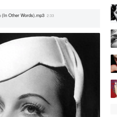
n (In Other Words).mp3
2:33