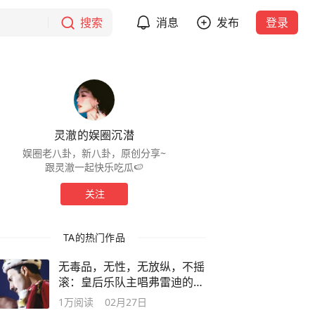
搜索
消息
发布
登录
灵澈的娱圈沉潜
娱圈老八卦，新八卦，原创分享~
跟灵澈一起快乐吃瓜🍉
关注
TA的热门作品
无毒品，无性，无放纵，不摇
滚：皇后乐队主唱弗雷迪的悲
喜人生
1万
阅读
02月27日