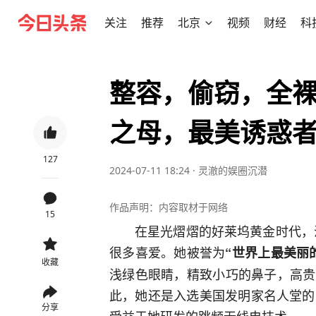
关注
推荐
北京
视频
财经
科
整容，偷窃，全裸
之母，最美诱惑
127
2024-07-11 18:24
·
灵澈的娱圈沉潜
作品声明：内容取材于网络
15
在星光熠熠的好莱坞黄金时代，
很多喜爱。她被誉为
“世界上最美丽
收藏
浅绿色眼睛，精致小巧的鼻子，高贵
此，她还是入选美国发明家名人堂的
分享