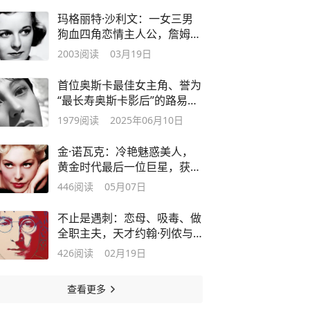
玛格丽特·沙利文：一女三男
狗血四角恋情主人公，詹姆斯
红颜知己
2003
阅读
03月19日
首位奥斯卡最佳女主角、誉为
“最长寿奥斯卡影后”的路易斯·
赖纳
1979
阅读
2025年06月10日
金·诺瓦克：冷艳魅惑美人，
黄金时代最后一位巨星，获终
身成就奖
446
阅读
05月07日
不止是遇刺：恋母、吸毒、做
全职主夫，天才约翰·列侬与
音乐之死
426
阅读
02月19日
查看更多