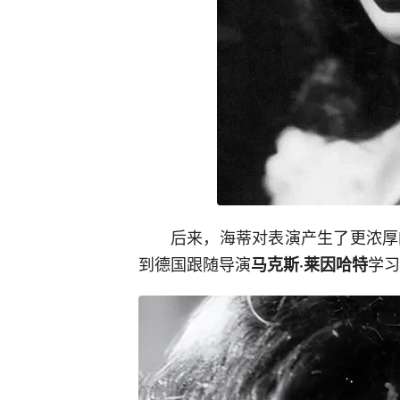
后来，海蒂对表演产生了更浓厚
到德国跟随导演
学习
马克斯·莱因哈特