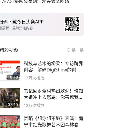
从731部队交易到海外实验室网络
扫码下载今日头条APP
看最新、最热资讯内容
精彩视频
换一换
科技与艺术的桥梁：专访跨界
创客，解码DigiShow的创新
之路
18:18
13万
次播放
书记回乡全村热烈欢迎！谁知
大娘冲上去怒骂：你害死我儿
子
07:15
12万
次播放
舞蹈《想你想不够》表演：南
宁市红光歌舞艺术团森林春红