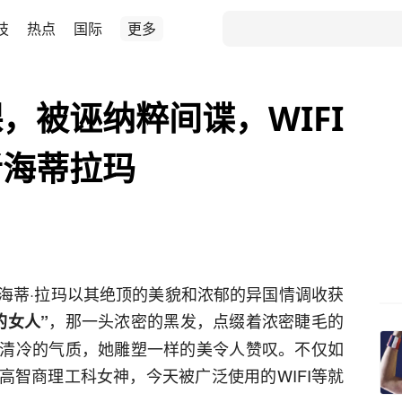
技
热点
国际
更多
，被诬纳粹间谍，WIFI
者海蒂拉玛
海蒂·拉玛以其绝顶的美貌和浓郁的异国情调收获
，那一头浓密的黑发，点缀着浓密睫毛的
的女人”
清冷的气质，她雕塑一样的美令人赞叹。不仅如
高智商理工科女神，今天被广泛使用的WIFI等就