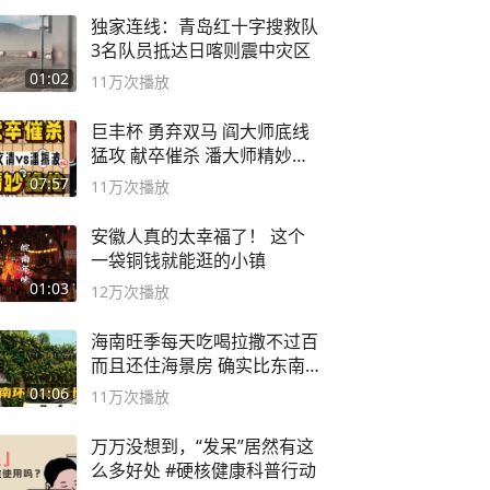
独家连线：青岛红十字搜救队
3名队员抵达日喀则震中灾区
01:02
11万
次播放
巨丰杯 勇弃双马 阎大师底线
猛攻 献卒催杀 潘大师精妙入
局
07:57
11万
次播放
安徽人真的太幸福了！ 这个
一袋铜钱就能逛的小镇
01:03
12万
次播放
海南旺季每天吃喝拉撒不过百
而且还住海景房 确实比东南
亚合适
01:06
11万
次播放
万万没想到，“发呆”居然有这
么多好处 #硬核健康科普行动