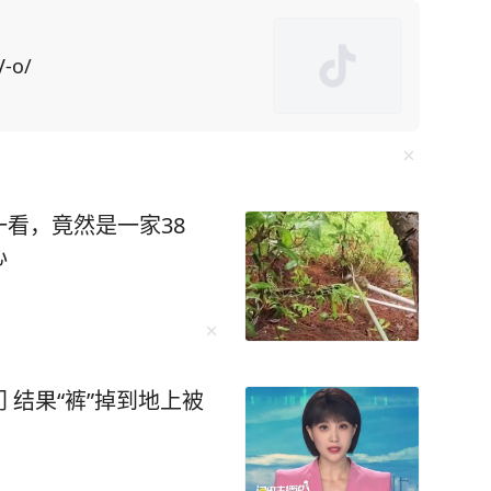
系的亲戚朋
口就是求他办事，所求之事还特别令人为难，不
V-o/
了，操的闲心多了，“委屈自己”的次数也就多
看，竟然是一家38
一个故事都是世间百态的缩影，细细品读绝对受益
心
这样的热闹，才能证明自己在世界上的存在价
，你不是人缘变差，而是真正觉醒了。” 初读
 结果“裤”掉到地上被
藏着生命的大智慧——“当热闹如潮水般退去，露
的独处从来不是孤僻的遁
愿者为小朋友辅导作业