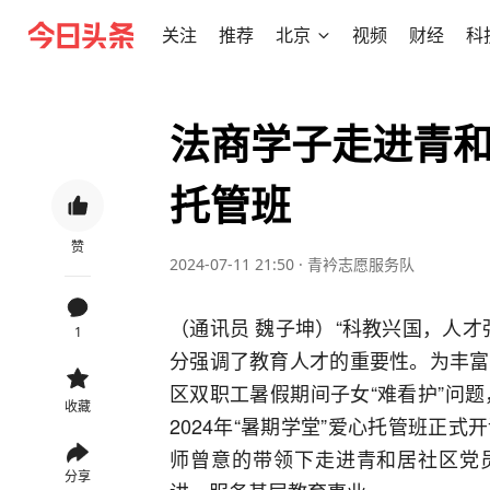
关注
推荐
北京
视频
财经
科
法商学子走进青和
托管班
赞
2024-07-11 21:50
·
青衿志愿服务队
（通讯员 魏子坤）“科教兴国，人
1
分强调了教育人才的重要性。为丰富
区双职工暑假期间子女“难看护”问
收藏
2024年“暑期学堂”爱心托管班正
师曾意的带领下走进青和居社区党员
分享