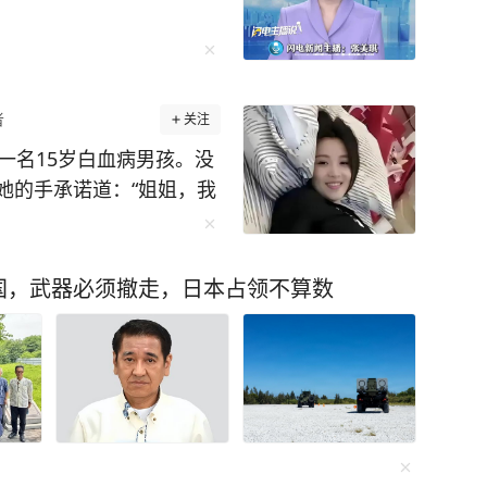
，莫言在内容在人性思考上
说不完的，感兴趣的朋友不妨自己去翻阅《晚熟
与小朋友一起阅读科学书籍
智慧与阅历全然写在了书中，毫不吝啬地跟我们
者
关注
传达了这样一个观点：这个世界没有灰色地带，
一名15岁白血病男孩。没
遭遇也融入了作品每一个故事都是世间百态的缩
她的手承诺道：“姐姐，我
阅读的人都能从中找到自身的影子，找到最初的
她：8年前留在中华骨髓库
然都说：“莫
了。 姑娘叫许艾
国，武器必须撤走，日本占领不算数
会讲故事的人并不一定会的诺贝尔奖，当莫言用魔
一次无偿献血时了解到造血干
地对人性的探索来讲故事后，他就成为了世界级
候她并没想
的会成为另一个人的希
能感受到其中的趣味，收获到文字背后的魅力。
需花费不到一顿饭的钱，就能够获得诺贝尔奖获
只有15岁，正在与白血病
作中的各种难题，少走弯路。 再说了，阅