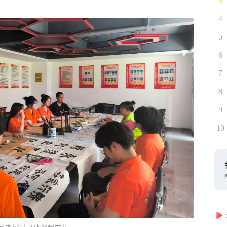
3
4
5
6
7
8
9
10