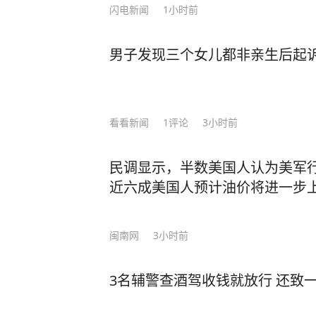
在小院，开始认真地倾听自己内心的声音
闪电新闻
1小时前
越来越感觉到，当你强迫自己去参加
全程都没有说上几句话，而把自己一晚上
男子发现三个女儿都非亲生后起诉 
寂下来，不再被饭局、人情所绑架，
亦或是学习一项特长，陶冶性情，修炼内心。 有一天你会发现，你
有了喧嚣，却多了“质量”，你的生活中少了凑
闹填补空虚，优秀的人以独处成就自
看看新闻
1
评论
3小时前
把时间都用来专注于自身的修行，便可守住长久的心安
许三多，一个人独守军营半年，一个
民调显示，半数美国人认为美军
平凡的小事做好，就是不平凡。 他一个人跑步，一个人修炼自己的内心与意志，也塑
近六成美国人预计油价将进一步
造了优良的品格。最终被成为了最好的自己
们，会更加明确自己的人生目标和追
闽南网
3小时前
人而活，而是勇敢地追随自己内心的声音。 就像莫言，在面对外界对他
疑和批评时，他没有随波逐流，而是
事，最终凭借着自己的坚持和努力，
3名辅警查酒驾收钱就放行 还致
声音。 可以说，这就是莫言在《晚熟的人》中所告诉我们的智慧。当你能读懂莫言，