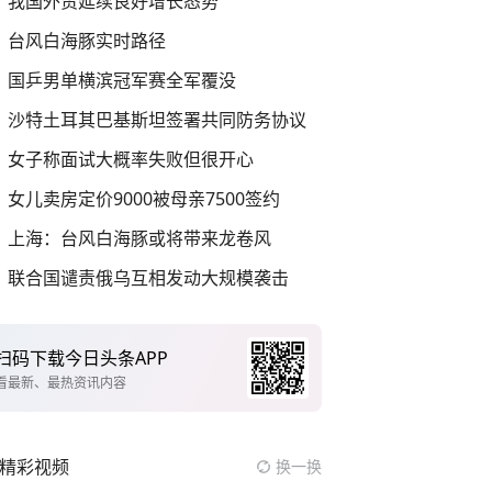
我国外贸延续良好增长态势
台风白海豚实时路径
国乒男单横滨冠军赛全军覆没
沙特土耳其巴基斯坦签署共同防务协议
女子称面试大概率失败但很开心
女儿卖房定价9000被母亲7500签约
上海：台风白海豚或将带来龙卷风
联合国谴责俄乌互相发动大规模袭击
扫码下载今日头条APP
看最新、最热资讯内容
精彩视频
换一换