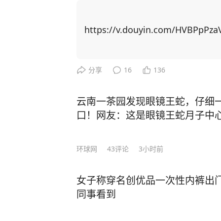
了人性，看透了人生！”振聋发聩！ 莫言作为土生土长的农村作家，凭借一系列乡土
题材作品，代表国人首获诺贝尔文学奖。 自从成名之后，莫言曾经毫无联
友全都找上门。有的人进门后，一张
https://v.douyin.com/HVBPpPza
知如何是好。 可日子久了才发现，真正聊得来的挚友没来过几次，反倒是那些利益驱
使下的人常来找他。 最开始，他不想伤了情面，也不想得罪任何人，只能多次强忍心
中的不快，迎客进门。但管的闲事多
分享
16
136
了。 于是，他决定不再理会敲门声，没有预约也不会随便给人开门，多关注自己的感
受。 经历了这些，年过半百的莫言对人生感悟更深，沉淀多年写下了《晚熟的人》一
云南一茶园发现眼镜王蛇，仔细一
书，书中一口气写了12个故事，每
口！网友：这是眼镜王蛇月子中
匪浅。 在现代社会的快节奏浪潮中，人们热衷于穿梭在各种饭局、聚会之间，手机铃
声与消息提示音此起彼伏，似乎只有
环球网
43
评论
3小时前
值。 然而，莫言却提出了一种截然不同的观点：“如果你混到没人找你吃饭，没人喊
你聚会，连电话也没几个，那真要庆祝
女子称穿名创优品一次性内裤出门
这句话时只当是戏言，细品才知其中
同事看到
出的或许不是荒芜的滩涂，而是可以扎根的土地。” 真正
世，而是灵魂的向内生长。 一个人的成长，可能就是在某一个普通的日子里，独自坐
图为志