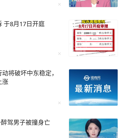
。学会孤独，不要追求表面的繁忙。 是的，
一个并不喜欢的聚会，而自己却显得格格不入，
的时间白白浪费，这是毫无意义的。 当你沉
于8月17日开庭
才能腾空来，好好读一本好书，打磨一项技能，
的圈子小而精，没
数的人，却多了“重量”。 平庸的人用热
我。人生路漫漫，如果你不再为人际关系烦恼，
。 就像在电视剧士兵突击中的
人扛起一个连，他渐渐在独处中明白，把每一件
行动将破坏中东稳定，
上涨
，成为了尖子中的佼佼者。 觉醒后的我
求。不再被外界的声音所左右，不再为了迎合他
写作风格的质
坚持用自己独特的笔触描绘着高密东北乡的故
获得了诺贝尔文学奖，让世界听到了中国文学的
一醉驾男子被撞身亡