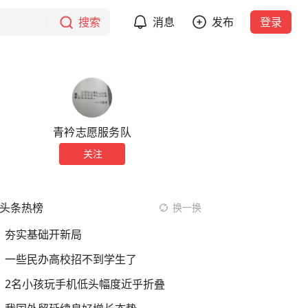
搜索
消息
发布
登录
青衿志愿服务队
关注
头条热榜
换一换
夯实基础开新局
一些民办高校招不到学生了
2名小孩玩手机低头幅度近乎折叠