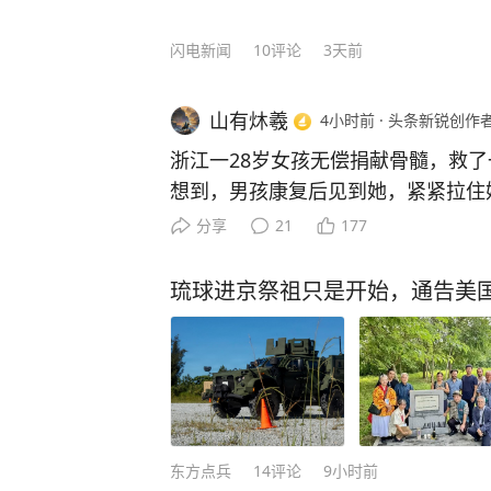
便能明白，为何一个人独处，便是人生的最高境界。 不过
是有价值的，他的智慧靠一篇文章是
图为志愿者
闪电新闻
10
评论
3天前
的人》，莫言将自己大半辈子的人生
分享。 《晚熟的人》是莫言耗费八年时间完成的杰作。他通过通俗易懂的文笔把人性
山有炑羲
4小时前
·
头条新锐创作
和各种社会现象都融入其中，向我们
我们只有牢记初心，才能不断进步。 最值得一提的是，在这部《晚熟的人》作品里，
浙江一28岁女孩无偿捐献骨髓，救了
莫言将自己多年来遭受质疑的心态和
想到，男孩康复后见到她，紧紧拉住
影，还是用他擅长的写法，让每一个
长大后一定要保护你！” 浙江杭州富阳有个姑娘，28岁那年突
分享
21
177
自己。 与莫言之前的作品相比，《晚熟的人》更加贴近现代人的状态，拉近了读者和
然接到一个陌生电话，工作人员告诉
作者之间的距离，引发了读者的情感共鸣。 就连诺贝尔文学奖评委马悦
的一份血样，与一名15岁白血病男孩配型成功
琉球进京祭祖只是开始，通告美
言是一个会讲故事的人。”但是一个
菲，1989年出生，2009年，她在
幻现实的手法，丰富的想象力和大胆
细胞捐献，顺手留下血样加入中华骨髓库。 那时
作家。 莫言的文字犹如一壶好茶，一杯咖啡，需要你放下尘世的俗世，在一个静谧的
到，茫茫人海中，这份血样有一天真
午后，细细端详，好好品味，这样才
望。 2017年5月2日，浙江省造血干细胞捐献者资料库管理中
而且，这本好书现在价格也不高，只
心联系上她，电话那头告诉她，对方
得者的人生智慧，从而更好地解决生活和工
抗争。 许艾菲只考虑了一天，就告诉父母：自己愿意捐，她后
东方点兵
14
评论
9小时前