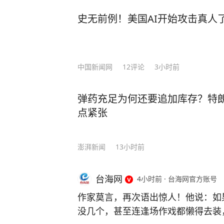
史无前例！美国AI开始攻击真人
中国新闻网
12
评论
3小时前
弹药充足为何还要追加库存？特
点紧张
澎湃新闻
13小时前
台海网
4小时前
·
台海网官方账号
图为网络安全小课堂，引导小朋友学会
作家莫言，再次语出惊人！他说：如
没几个，甚至连逢场作戏都懒得去装