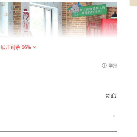
击展开剩余
66
%
举报
赞
事娓娓道来，感受革命先辈们矢志不渝的初心