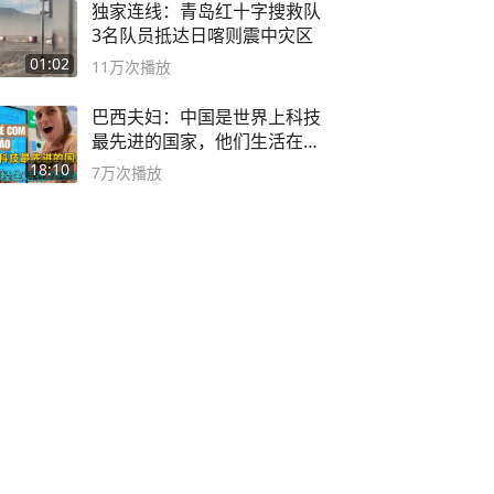
独家连线：青岛红十字搜救队
3名队员抵达日喀则震中灾区
01:02
11万
次播放
巴西夫妇：中国是世界上科技
最先进的国家，他们生活在
2999年
18:10
7万
次播放