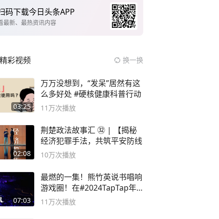
扫码下载今日头条APP
看最新、最热资讯内容
精彩视频
换一换
万万没想到，“发呆”居然有这
么多好处 #硬核健康科普行动
03:25
11万
次播放
荆楚政法故事汇 ㉜ | 【揭秘
经济犯罪手法，共筑平安防线
02:08
10万
次播放
最燃的一集！熊竹英说书唱响
游戏圈！在#2024TapTap年
度游戏大赏
07:03
11万
次播放