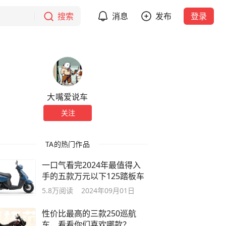
搜索
消息
发布
登录
大嘴爱说车
关注
TA的热门作品
一口气看完2024年最值得入
手的五款万元以下125踏板车
5.8万
阅读
2024年09月01日
性价比最高的三款250巡航
车，看看你们喜欢哪款？