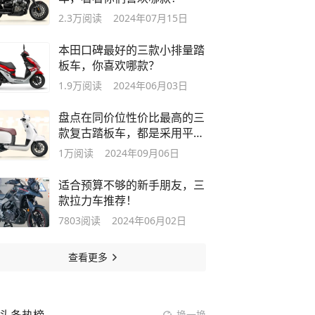
2.3万
阅读
2024年07月15日
本田口碑最好的三款小排量踏
板车，你喜欢哪款？
1.9万
阅读
2024年06月03日
盘点在同价位性价比最高的三
款复古踏板车，都是采用平踏
板的设计
1万
阅读
2024年09月06日
适合预算不够的新手朋友，三
款拉力车推荐！
7803
阅读
2024年06月02日
查看更多
换一换