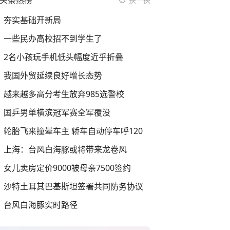
头条热榜
夯实基础开新局
一些民办高校招不到学生了
2名小孩玩手机低头幅度近乎折叠
我国外贸延续良好增长态势
越来越多高分考生放弃985选警校
国乒男单横滨冠军赛全军覆没
轮胎飞来撞晕车主 轿车自动停车呼120
上海：台风白海豚或将带来龙卷风
女儿卖房定价9000被母亲7500签约
沙特土耳其巴基斯坦签署共同防务协议
台风白海豚实时路径