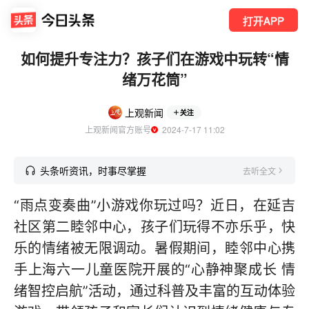
打开APP
如何提升专注力？孩子们在游戏中玩转“情
绪万花筒”
上观新闻
关注
上观新闻官方账号
  2024-7-17 11:02
头条听资讯，时事尽掌握
去听全文
“雨点变奏曲”小游戏你玩过吗？近日，在延吉
社区第二睦邻中心，孩子们玩得不亦乐乎，快
乐的情绪被无限调动。暑假期间，睦邻中心携
手上海六一儿童医院开展的“心静神聚成长 情
绪智控启航”活动，通过科普及丰富的互动体验