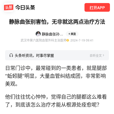
打开APP
静脉曲张别害怕，无非就这两点治疗方法
静脉曲张孙国洋
关注
武汉市第六医院血管外科主治医师
  2024-7-19 09:41
头条听资讯，时事尽掌握
去听全文
日常门诊中，最常碰到的一类患者，就是腿部
“蚯蚓腿”明显，大量血管纠结成团，非常影响
美观。
他们往往忧心忡忡，觉得自己的腿都这么难看
了，到底该怎么治疗才能从根源处痊愈呢？