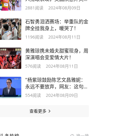
引热议”
2881
阅读
2024年08月09日
石智勇泪洒赛场：举重队的金
牌全挂我身上，暖哭了！
1196
阅读
2024年08月11日
黄雅琼携未婚夫甜蜜现身，周
深演唱会变爱情大片！
576
阅读
2024年08月11日
"杨紫琼鼓励陈艺文昌雅妮：
永远不要放弃，网友：这句话
值千金！"
554
阅读
2024年08月09日
查看更多
换一换