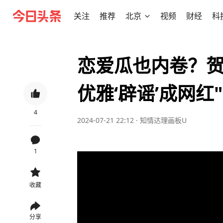
关注
推荐
北京
视频
财经
科
恋爱瓜也内卷？
优雅‘辟谣’成网红"
4
2024-07-21 22:12
·
知情达理画板U
1
收藏
分享