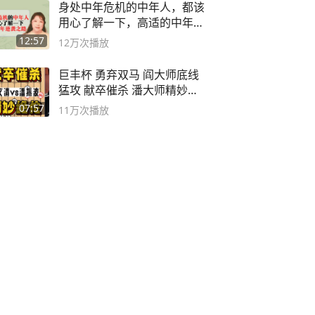
身处中年危机的中年人，都该
用心了解一下，高适的中年逆
袭之路
12:57
12万
次播放
巨丰杯 勇弃双马 阎大师底线
猛攻 献卒催杀 潘大师精妙入
局
07:57
11万
次播放