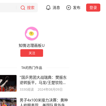
搜索
消息
发布
登录
知情达理画板U
关注
TA的热门作品
"国乒男团大战瑞典：樊振东
逆转扳平，马龙/王楚钦险胜
再下一城"
3330
阅读
2024年08月09日
男子4x100米接力决赛：黄种
人抢眼表现，美国队意外失误