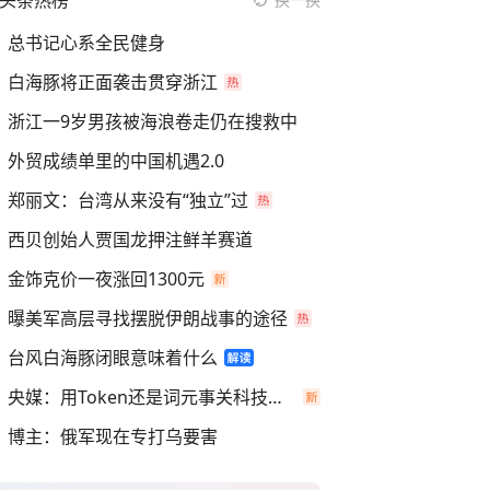
头条热榜
总书记心系全民健身
白海豚将正面袭击贯穿浙江
浙江一9岁男孩被海浪卷走仍在搜救中
外贸成绩单里的中国机遇2.0
郑丽文：台湾从来没有“独立”过
西贝创始人贾国龙押注鲜羊赛道
金饰克价一夜涨回1300元
曝美军高层寻找摆脱伊朗战事的途径
台风白海豚闭眼意味着什么
央媒：用Token还是词元事关科技话语权
博主：俄军现在专打乌要害