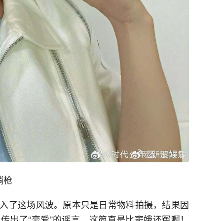
躺枪
入了这场风波。原本只是日常物料拍摄，结果因
传出了“恋爱”的谣言。这简直是比窦娥还冤啊！