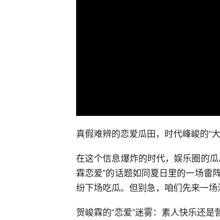
不支
00:00
/
00:00
真假难辨的恋爱瓜田，时代峰峻的“大
在这个信息爆炸的时代，娱乐圈的瓜
霖恋爱”的话题如同夏日里的一场雷
纷下场吃瓜。但别急，咱们先来一场
贺峻霖的“恋爱”迷雾：素人快乐还是