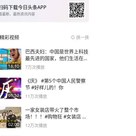
扫码下载今日头条APP
看最新、最热资讯内容
精彩视频
换一换
巴西夫妇：中国是世界上科技
最先进的国家，他们生活在
2999年
18:10
7万
次播放
《庆》 #第5个中国人民警察
节 #好样儿的！你
01:52
11万
次播放
一家女装店带火了整个市
场！！！#购物狂 #女装店 #
高品质女装
02:00
12万
次播放