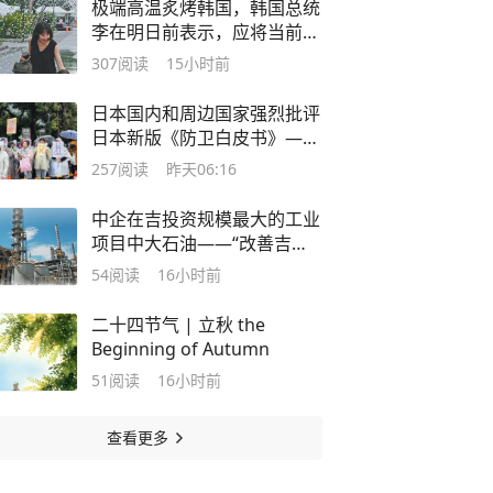
极端高温炙烤韩国，韩国总统
李在明日前表示，应将当前状
况视为“国家灾难事态”
307
阅读
15小时前
日本国内和周边国家强烈批评
日本新版《防卫白皮书》——
“高市早苗政府‘新型军国主
257
阅读
昨天06:16
义’思维的赤裸表现”
中企在吉投资规模最大的工业
项目中大石油——“改善吉尔
吉斯斯坦油品质量，提升生产
54
阅读
16小时前
环保水平”
二十四节气 | 立秋 the
Beginning of Autumn
51
阅读
16小时前
查看更多