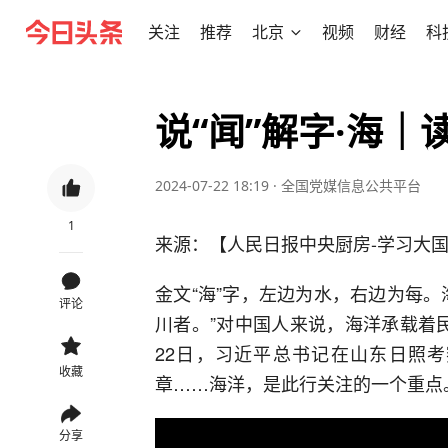
关注
推荐
北京
视频
财经
科
说“闻”解字·海｜
2024-07-22 18:19
·
全国党媒信息公共平台
1
来源：【人民日报中央厨房-学习大
金文“海”字，左边为水，右边为每
评论
川者。”对中国人来说，海洋承载着
22日，习近平总书记在山东日照
收藏
章……海洋，是此行关注的一个重点
分享