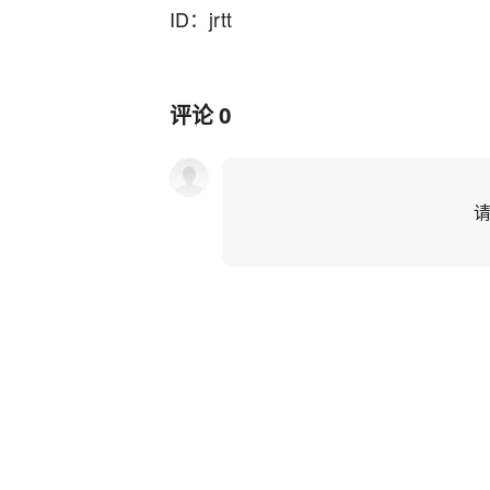
ID：jrtt
评论
0